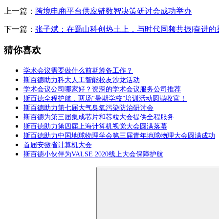
上一篇：
跨境电商平台供应链数智决策研讨会成功举办
下一篇：
张子斌：在蜀山科创热土上，与时代同频共振|奋进的蜀
猜你喜欢
学术会议需要做什么前期筹备工作？
斯百德助力科大人工智能校友沙龙活动
学术会议公司哪家好？资深的学术会议服务公司推荐
斯百德全程护航，两场“暑期学校”培训活动圆满收官！
斯百德助力第七届大气臭氧污染防治研讨会
斯百德为第三届集成芯片和芯粒大会提供全程服务
斯百德助力第四届上海计算机视觉大会圆满落幕
斯百德助力中国地球物理学会第三届青年地球物理大会圆满成功
首届安徽省计算机大会
斯百德小伙伴为VALSE 2020线上大会保障护航