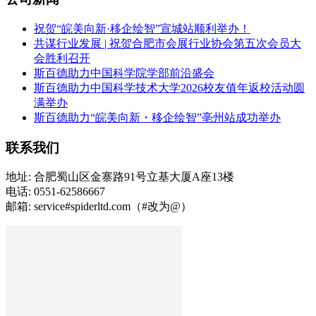
祝贺“皖美向新·移企绘智”宣城站顺利举办！
共谋行业发展 | 祝贺合肥市会展行业协会第五次会员大
会胜利召开
斯百德助力中国科学院学部前沿盛会
斯百德助力中国科学技术大学2026校友值年返校活动圆
满举办
斯百德助力“皖美向新・移企绘智”亳州站成功举办
联系我们
地址: 合肥蜀山区金寨路91号立基大厦A座13楼
电话: 0551-62586667
邮箱: service#spiderltd.com（#改为@）