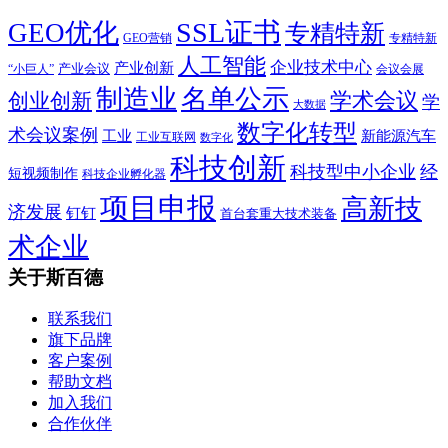
SSL证书
GEO优化
专精特新
GEO营销
专精特新
人工智能
企业技术中心
产业创新
产业会议
“小巨人”
会议会展
制造业
名单公示
学术会议
创业创新
学
大数据
数字化转型
术会议案例
工业
新能源汽车
工业互联网
数字化
科技创新
科技型中小企业
经
短视频制作
科技企业孵化器
项目申报
高新技
济发展
钉钉
首台套重大技术装备
术企业
关于斯百德
联系我们
旗下品牌
客户案例
帮助文档
加入我们
合作伙伴