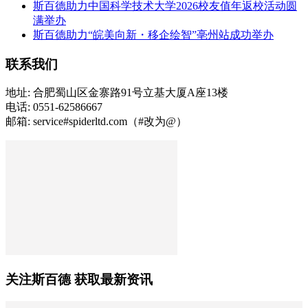
斯百德助力中国科学技术大学2026校友值年返校活动圆
满举办
斯百德助力“皖美向新・移企绘智”亳州站成功举办
联系我们
地址: 合肥蜀山区金寨路91号立基大厦A座13楼
电话: 0551-62586667
邮箱: service#spiderltd.com（#改为@）
关注斯百德 获取最新资讯