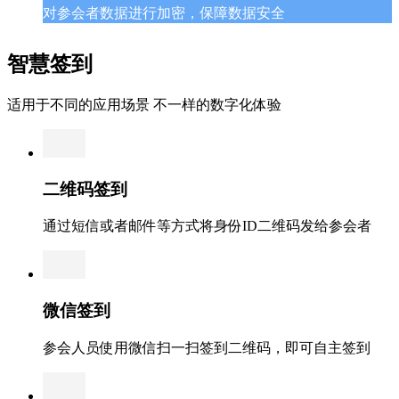
对参会者数据进行加密，保障数据安全
智慧签到
适用于不同的应用场景 不一样的数字化体验
二维码签到
通过短信或者邮件等方式将身份ID二维码发给参会者
微信签到
参会人员使用微信扫一扫签到二维码，即可自主签到