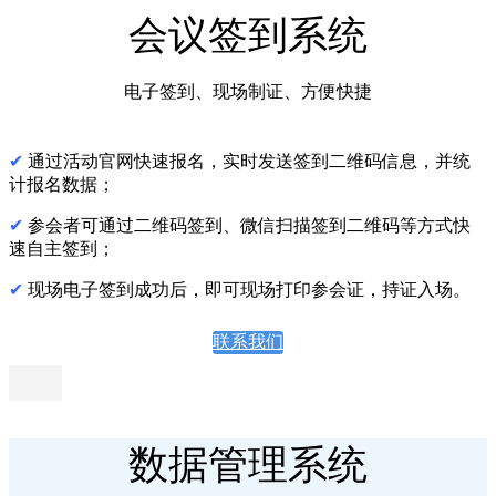
会议签到系统
电子签到、现场制证、方便快捷
✔
通过活动官网快速报名，实时发送签到二维码信息，并统
计报名数据；
✔
参会者可通过二维码签到、微信扫描签到二维码等方式快
速自主签到；
✔
现场电子签到成功后，即可现场打印参会证，持证入场。
联系我们
数据管理系统