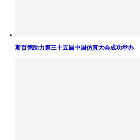
斯百德助力第三十五届中国仿真大会成功举办