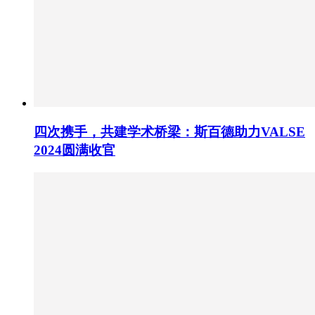
四次携手，共建学术桥梁：斯百德助力VALSE
2024圆满收官