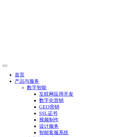
首页
产品与服务
数字智能
互联网应用开发
数字化营销
GEO营销
SSL证书
视频制作
设计服务
智能客服系统