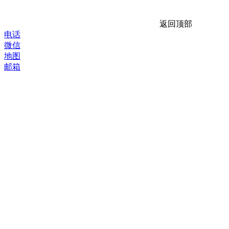
返回顶部
电话
微信
地图
邮箱