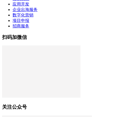
应用开发
企业出海服务
数字化营销
项目申报
招商服务
扫码加微信
关注公众号