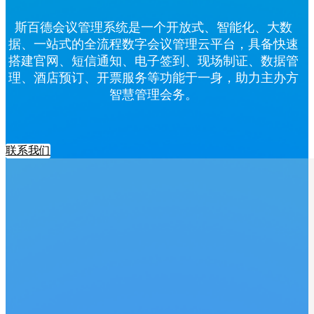
斯百德会议管理系统是一个开放式、智能化、大数
据、一站式的全流程数字会议管理云平台，具备快速
搭建官网、短信通知、电子签到、现场制证、数据管
理、酒店预订、开票服务等功能于一身，助力主办方
智慧管理会务。
联系我们