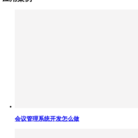
会议管理系统开发怎么做