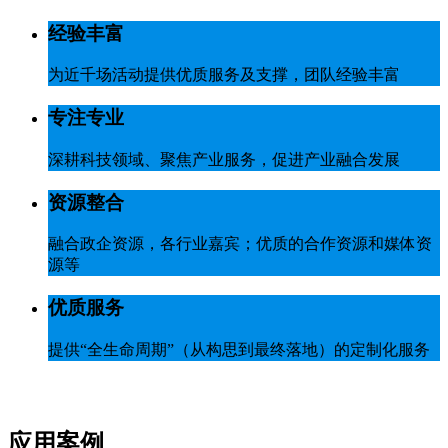
经验丰富
为近千场活动提供优质服务及支撑，团队经验丰富
专注专业
深耕科技领域、聚焦产业服务，促进产业融合发展
资源整合
融合政企资源，各行业嘉宾；优质的合作资源和媒体资
源等
优质服务
提供“全生命周期”（从构思到最终落地）的定制化服务
应用案例