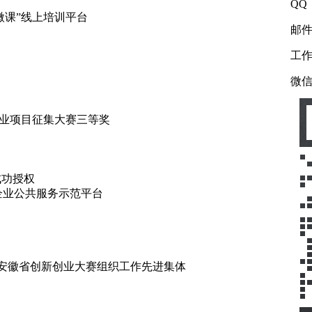
QQ
微课”线上培训平台
邮件：
工作
微
创业项目征集大赛三等奖
成功授权
企业公共服务示范平台
国”安徽省创新创业大赛组织工作先进集体