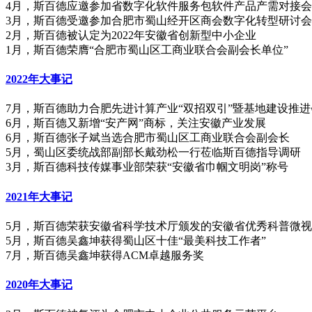
4月，斯百德应邀参加省数字化软件服务包软件产品产需对接会
3月，斯百德受邀参加合肥市蜀山经开区商会数字化转型研讨会
2月，斯百德被认定为2022年安徽省创新型中小企业
1月，斯百德荣膺“合肥市蜀山区工商业联合会副会长单位”
2022年大事记
7月，斯百德助力合肥先进计算产业“双招双引”暨基地建设推
6月，斯百德又新增“安产网”商标，关注安徽产业发展
6月，斯百德张子斌当选合肥市蜀山区工商业联合会副会长
5月，蜀山区委统战部副部长戴劲松一行莅临斯百德指导调研
3月，斯百德科技传媒事业部荣获“安徽省巾帼文明岗”称号
2021年大事记
5月，斯百德荣获安徽省科学技术厅颁发的安徽省优秀科普微
5月，斯百德吴鑫坤获得蜀山区十佳“最美科技工作者”
7月，斯百德吴鑫坤获得ACM卓越服务奖
2020年大事记