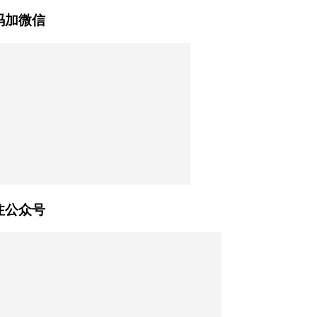
码加微信
注公众号