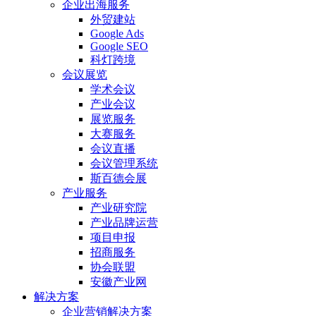
企业出海服务
外贸建站
Google Ads
Google SEO
科灯跨境
会议展览
学术会议
产业会议
展览服务
大赛服务
会议直播
会议管理系统
斯百德会展
产业服务
产业研究院
产业品牌运营
项目申报
招商服务
协会联盟
安徽产业网
解决方案
企业营销解决方案