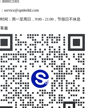
：
800013301
service@spiderltd.com
时间：周一至周日，9:00 - 21:00，节假日不休息
信客服