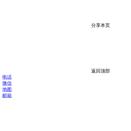
分享本页
返回顶部
电话
微信
地图
邮箱