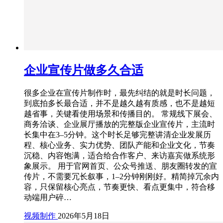
企业宣传片做多久合适
很多企业在宣传片制作时，最先纠结的就是时长问题，
到底拍多长最合适，并不是越久越有质感，也不是越短
越省事，关键看使用场景和传播目的。 常规线下展会、
商务洽谈、企业展厅播放的完整版企业宣传片，主流时
长集中在3–5分钟。这个时长足够完整讲清企业发展历
程、核心业务、实力优势、团队产能和企业文化，节奏
沉稳、内容饱满，适合给合作客户、来访嘉宾做系统形
象展示。 用于官网首页、公众号推送、朋友圈转发的宣
传片，不需要冗长叙事，1–2分钟刚刚好。精简掉冗余内
容，只保留核心亮点，节奏更快、看点更集中，符合移
动端用户碎…
视频制作
2026年5月18日