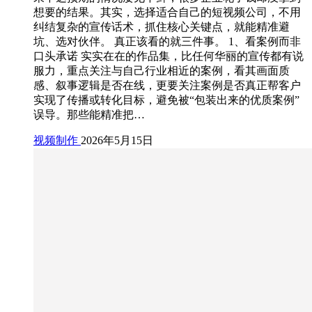
想要的结果。其实，选择适合自己的短视频公司，不用
纠结复杂的宣传话术，抓住核心关键点，就能精准避
坑、选对伙伴。 真正该看的就三件事。 1、看案例而非
口头承诺 实实在在的作品集，比任何华丽的宣传都有说
服力，重点关注与自己行业相近的案例，看其画面质
感、叙事逻辑是否在线，更要关注案例是否真正帮客户
实现了传播或转化目标，避免被“包装出来的优质案例”
误导。那些能精准把…
视频制作
2026年5月15日