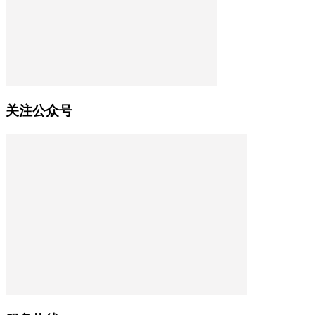
关注公众号