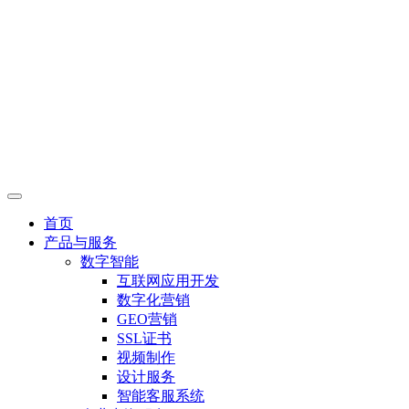
首页
产品与服务
数字智能
互联网应用开发
数字化营销
GEO营销
SSL证书
视频制作
设计服务
智能客服系统