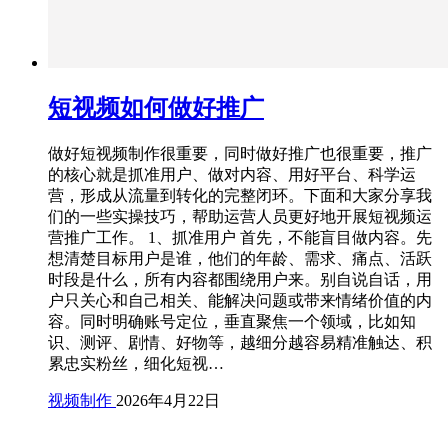
短视频如何做好推广
做好短视频制作很重要，同时做好推广也很重要，推广
的核心就是抓准用户、做对内容、用好平台、科学运
营，形成从流量到转化的完整闭环。下面和大家分享我
们的一些实操技巧，帮助运营人员更好地开展短视频运
营推广工作。 1、抓准用户 首先，不能盲目做内容。先
想清楚目标用户是谁，他们的年龄、需求、痛点、活跃
时段是什么，所有内容都围绕用户来。别自说自话，用
户只关心和自己相关、能解决问题或带来情绪价值的内
容。同时明确账号定位，垂直聚焦一个领域，比如知
识、测评、剧情、好物等，越细分越容易精准触达、积
累忠实粉丝，细化短视…
视频制作
2026年4月22日