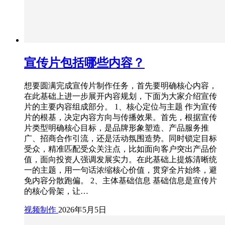
宣传片包括哪些内容？
想要圆满完成宣传片制作任务，首先要明确核心内容，
在此基础上进一步展开内容规划，下面为大家介绍宣传
片的主要内容组成部分。 1、核心定位与主题 作为宣传
片的根基，决定内容方向与传播效果。首先，根据宣传
片类型明确核心目标，是品牌形象塑造、产品服务推
广、招商合作引流，还是活动氛围造势。同时锁定目标
受众，精准匹配受众关注点，比如面向客户突出产品价
值，面向投资人强调发展实力。在此基础上提炼清晰统
一的主题，用一句话浓缩核心价值，贯穿全片始终，避
免内容分散跑偏。 2、主体基础信息 基础信息是宣传片
的核心骨架，让…
视频制作
2026年5月5日