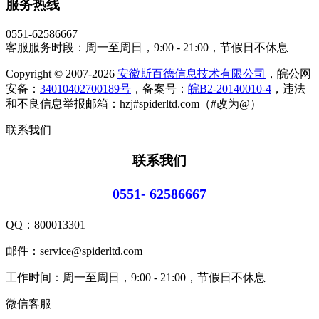
服务热线
0551-62586667
客服服务时段：周一至周日，9:00 - 21:00，节假日不休息
Copyright © 2007-2026
安徽斯百德信息技术有限公司
，皖公网
安备：
34010402700189号
，备案号：
皖B2-20140010-4
，违法
和不良信息举报邮箱：hzj#spiderltd.com（#改为@）
联系我们
联系我们
0551- 62586667
QQ：
800013301
邮件：service@spiderltd.com
工作时间：周一至周日，9:00 - 21:00，节假日不休息
微信客服