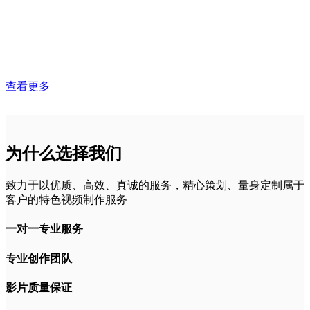
查看更多
为什么选择我们
致力于以优质、高效、真诚的服务，精心策划、量身定制属于
客户的特色视频制作服务
一对一专业服务
专业创作团队
影片质量保证