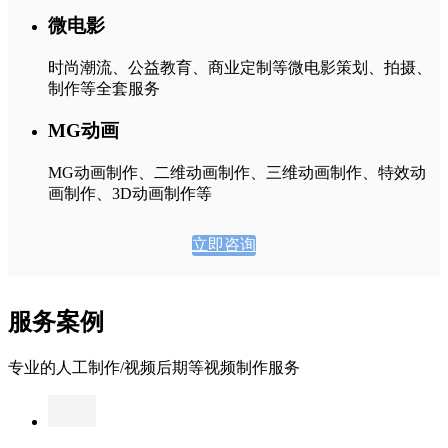
微电影
时尚潮流、公益教育、商业定制等微电影策划、拍摄、
制作等全套服务
MG动画
MG动画制作、二维动画制作、三维动画制作、特效动
画制作、3D动画制作等
立即咨询
服务案例
专业的人工制作/视频后期等视频制作服务