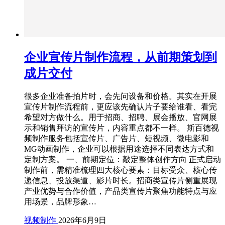
企业宣传片制作流程，从前期策划到
成片交付
很多企业准备拍片时，会先问设备和价格。其实在开展
宣传片制作流程前，更应该先确认片子要给谁看、看完
希望对方做什么。用于招商、招聘、展会播放、官网展
示和销售拜访的宣传片，内容重点都不一样。 斯百德视
频制作服务包括宣传片、广告片、短视频、微电影和
MG动画制作，企业可以根据用途选择不同表达方式和
定制方案。 一、前期定位：敲定整体创作方向 正式启动
制作前，需精准梳理四大核心要素：目标受众、核心传
递信息、投放渠道、影片时长。招商类宣传片侧重展现
产业优势与合作价值，产品类宣传片聚焦功能特点与应
用场景，品牌形象…
视频制作
2026年6月9日