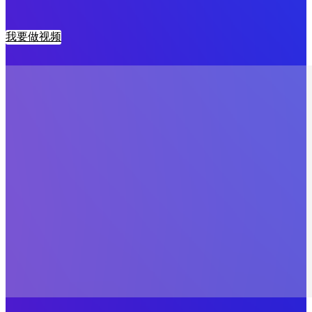
我要做视频