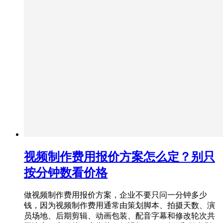
视频制作费用报价方案怎么定？别只
按分钟数看价格
做视频制作费用报价方案，企业不要只问一分钟多少
钱，因为视频制作费用通常由策划脚本、拍摄天数、演
员场地、后期剪辑、动画包装、配音字幕和修改轮次共