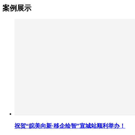
案例展示
祝贺“皖美向新·移企绘智”宣城站顺利举办！