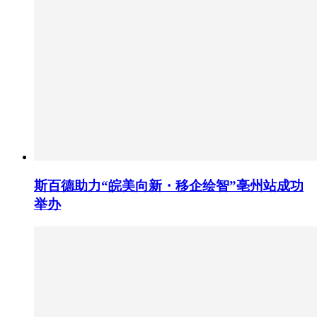
斯百德助力“皖美向新・移企绘智”亳州站成功
举办