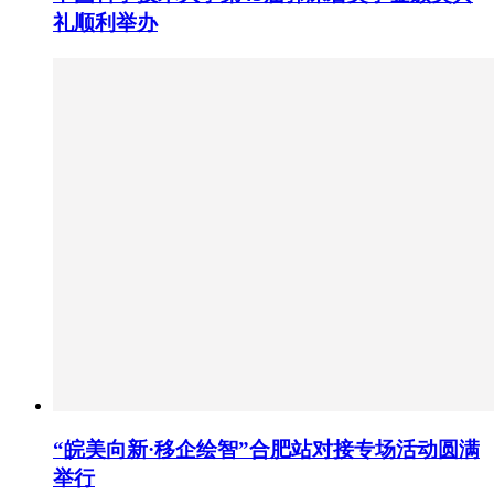
礼顺利举办
“皖美向新·移企绘智”合肥站对接专场活动圆满
举行