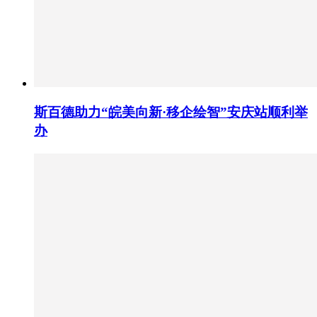
斯百德助力“皖美向新·移企绘智”安庆站顺利举
办