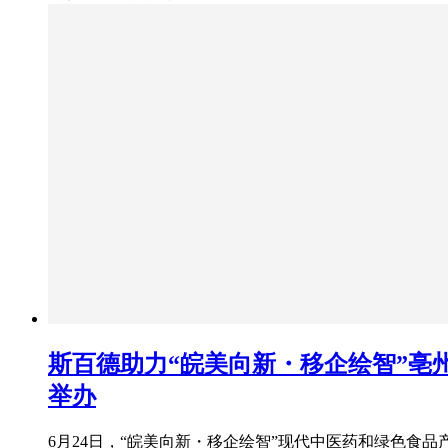
斯百德助力“皖美向新・移企绘智”亳
举办
6月24日，“皖美向新・移企绘智”现代中医药和绿色食品