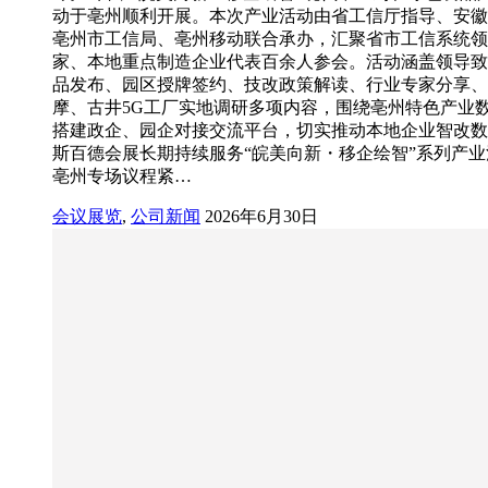
动于亳州顺利开展。本次产业活动由省工信厅指导、安徽
亳州市工信局、亳州移动联合承办，汇聚省市工信系统领
家、本地重点制造企业代表百余人参会。活动涵盖领导致
品发布、园区授牌签约、技改政策解读、行业专家分享、
摩、古井5G工厂实地调研多项内容，围绕亳州特色产业
搭建政企、园企对接交流平台，切实推动本地企业智改数
斯百德会展长期持续服务“皖美向新・移企绘智”系列产
亳州专场议程紧…
会议展览
,
公司新闻
2026年6月30日