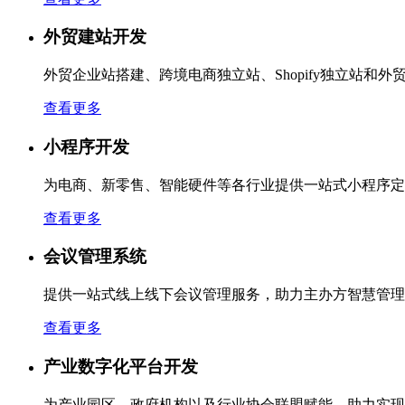
外贸建站开发
外贸企业站搭建、跨境电商独立站、Shopify独立站和
查看更多
小程序开发
为电商、新零售、智能硬件等各行业提供一站式小程序定
查看更多
会议管理系统
提供一站式线上线下会议管理服务，助力主办方智慧管理
查看更多
产业数字化平台开发
为产业园区、政府机构以及行业协会联盟赋能，助力实现