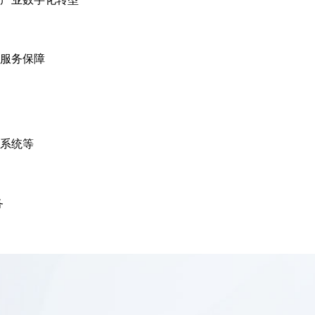
服务保障
系统等
务