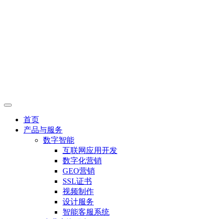
首页
产品与服务
数字智能
互联网应用开发
数字化营销
GEO营销
SSL证书
视频制作
设计服务
智能客服系统