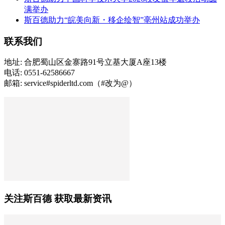
满举办
斯百德助力“皖美向新・移企绘智”亳州站成功举办
联系我们
地址: 合肥蜀山区金寨路91号立基大厦A座13楼
电话: 0551-62586667
邮箱: service#spiderltd.com（#改为@）
关注斯百德 获取最新资讯