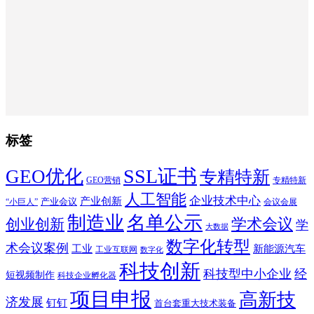
标签
SSL证书
GEO优化
专精特新
GEO营销
专精特新
人工智能
企业技术中心
产业创新
产业会议
“小巨人”
会议会展
制造业
名单公示
学术会议
创业创新
学
大数据
数字化转型
术会议案例
工业
新能源汽车
工业互联网
数字化
科技创新
科技型中小企业
经
短视频制作
科技企业孵化器
项目申报
高新技
济发展
钉钉
首台套重大技术装备