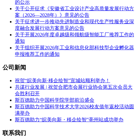
的公示
关于公开征求《安徽省工业设计产业高质量发展行动方
案（2026—2028年）》意见的公告
关于征求进一步推动先进制造业和现代生产性服务业深
度融合发展行动方案意见的公告
关于开展2026年度卓越级和领航级智能工厂推荐工作的
通知
关于组织开展2026年工业和信息化部科技型企业孵化器
申报推荐工作的通知
公司新闻
祝贺“皖美向新·移企绘智”宣城站顺利举办！
共谋行业发展 | 祝贺合肥市会展行业协会第五次会员大
会胜利召开
斯百德助力中国科学院学部前沿盛会
斯百德助力中国科学技术大学2026校友值年返校活动圆
满举办
斯百德助力“皖美向新・移企绘智”亳州站成功举办
联系我们