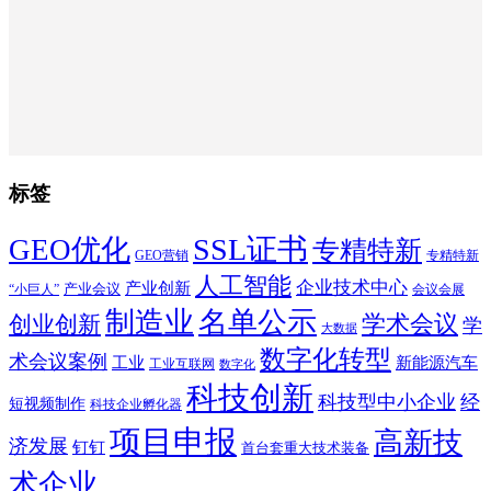
标签
SSL证书
GEO优化
专精特新
GEO营销
专精特新
人工智能
企业技术中心
产业创新
产业会议
“小巨人”
会议会展
制造业
名单公示
学术会议
创业创新
学
大数据
数字化转型
术会议案例
工业
新能源汽车
工业互联网
数字化
科技创新
科技型中小企业
经
短视频制作
科技企业孵化器
项目申报
高新技
济发展
钉钉
首台套重大技术装备
术企业