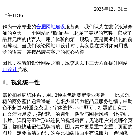
2025年12月31日
上午11:16
作为一家专业的
合肥网站建设
服务商，我们认为在数字浪潮奔
涌的今天，一个网站的“脸面”早已超越了美观的范畴，它成了
品牌无声的代言人、用户体验的第一现场，更是商业转化的前
沿阵地。当我们谈论网站UI设计时，其实是在探讨如何用视
觉的语言，连接品牌与客户的核心桥梁。
因此，在我们设计网站之前，应该从以下三大方面提升网站
UI设计
质感。
1、视觉统一性
需紧扣品牌VI体系，用1-2种主色调奠定专业基调——比如沉
稳的商务蓝传递靠谱感，点缀少量活力橙凸显服务热情，辅助
色不超过2种避免杂乱；字体选择2-3种即可，标题醒目有力、
正文清晰易读，搭配统一的圆角、阴影与图标风格，让按钮、
卡片、弹窗等组件形成连贯的视觉语言，无论用户浏览哪个页
面，都能快速记住品牌特质。图片素材更是重中之重，页面的
图片一定要高清适配，这会比抽象插画更有说服力，色调统一