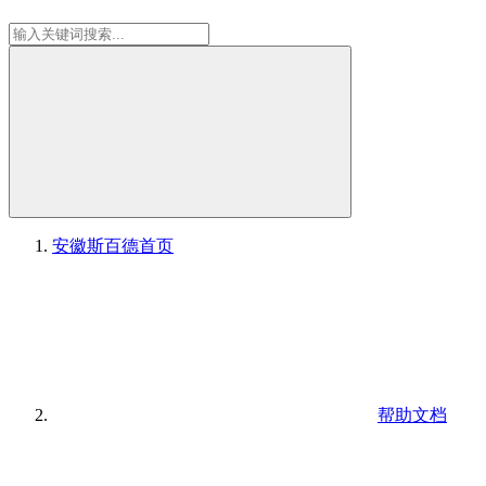
安徽斯百德
首页
帮助文档