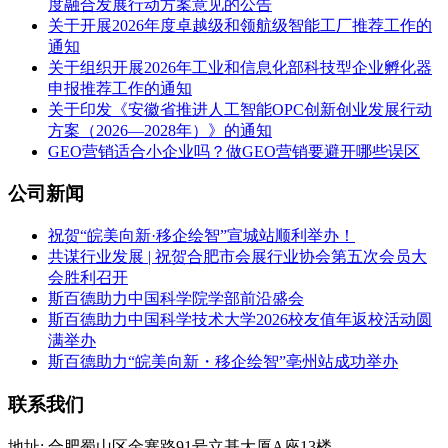
度融合发展行动方案意见的公告
关于开展2026年度卓越级和领航级智能工厂推荐工作的
通知
关于组织开展2026年工业和信息化部科技型企业孵化器
申报推荐工作的通知
关于印发《安徽省推进人工智能OPC创新创业发展行动
方案（2026—2028年）》的通知
GEO营销适合小企业吗？做GEO营销要避开哪些误区
公司新闻
祝贺“皖美向新·移企绘智”宣城站顺利举办！
共谋行业发展 | 祝贺合肥市会展行业协会第五次会员大
会胜利召开
斯百德助力中国科学院学部前沿盛会
斯百德助力中国科学技术大学2026校友值年返校活动圆
满举办
斯百德助力“皖美向新・移企绘智”亳州站成功举办
联系我们
地址: 合肥蜀山区金寨路91号立基大厦A座13楼