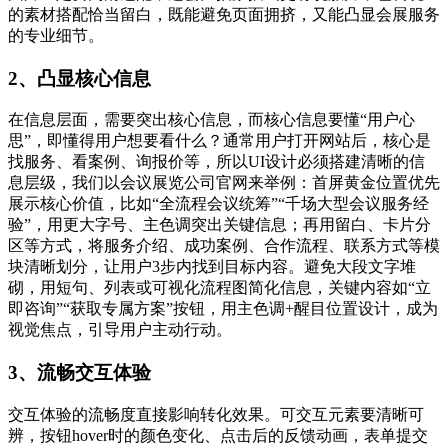
的素材搭配恰当留白，既能避免页面拥挤，又能凸显会展服务
的专业细节。
2、凸显核心信息
在信息层面，需要突出核心信息，而核心信息要懂“用户心
思”，即懂得用户想要看什么？通常用户打开网站后，核心是
找服务、看案例、询报价等，所以UI设计必须搭建清晰的信
息层级，我们以会议展览公司官网来举例：首屏黄金位置优先
展示核心价值，比如“全流程会议统筹”“千场大型会议服务经
验”，用更大字号、主色调突出关键信息；再用留白、卡片分
区等方式，将服务介绍、成功案例、合作流程、联系方式等模
块清晰划分，让用户3步内找到目标内容。避免大段文字堆
砌，用短句、列表或可视化流程图简化信息，关键内容如“立
即咨询”“获取专属方案”按钮，用主色调+醒目位置设计，成为
视觉焦点，引导用户主动行动。
3、流畅交互体验
交互体验的流畅度直接影响转化效果。可交互元素要清晰可
辨，按钮hover时的颜色变化、点击后的反馈动画，表单提交