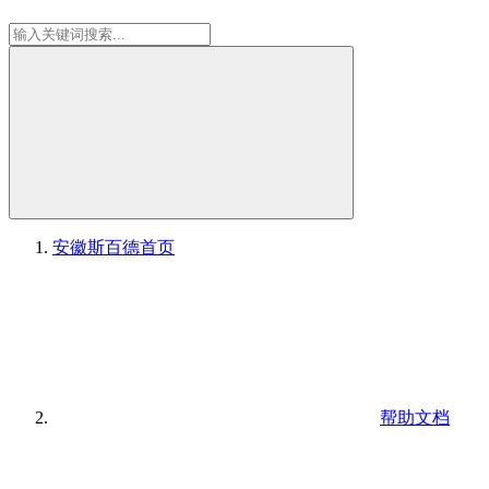
安徽斯百德
首页
帮助文档