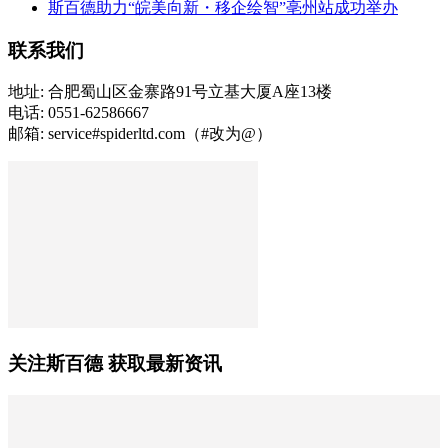
斯百德助力“皖美向新・移企绘智”亳州站成功举办
联系我们
地址: 合肥蜀山区金寨路91号立基大厦A座13楼
电话: 0551-62586667
邮箱: service#spiderltd.com（#改为@）
关注斯百德 获取最新资讯