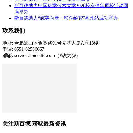
斯百德助力中国科学技术大学2026校友值年返校活动圆
满举办
斯百德助力“皖美向新・移企绘智”亳州站成功举办
联系我们
地址: 合肥蜀山区金寨路91号立基大厦A座13楼
电话: 0551-62586667
邮箱: service#spiderltd.com（#改为@）
关注斯百德 获取最新资讯