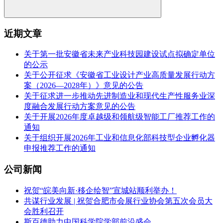
近期文章
关于第一批安徽省未来产业科技园建设试点拟确定单位
的公示
关于公开征求《安徽省工业设计产业高质量发展行动方
案（2026—2028年）》意见的公告
关于征求进一步推动先进制造业和现代生产性服务业深
度融合发展行动方案意见的公告
关于开展2026年度卓越级和领航级智能工厂推荐工作的
通知
关于组织开展2026年工业和信息化部科技型企业孵化器
申报推荐工作的通知
公司新闻
祝贺“皖美向新·移企绘智”宣城站顺利举办！
共谋行业发展 | 祝贺合肥市会展行业协会第五次会员大
会胜利召开
斯百德助力中国科学院学部前沿盛会