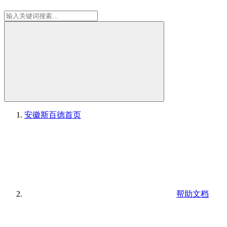
安徽斯百德
首页
帮助文档