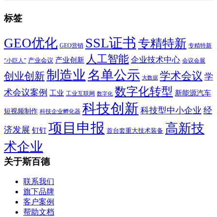
标签
SSL证书
GEO优化
专精特新
GEO营销
专精特新
人工智能
企业技术中心
产业创新
产业会议
“小巨人”
会议会展
制造业
名单公示
学术会议
创业创新
学
大数据
数字化转型
术会议案例
工业
新能源汽车
工业互联网
数字化
科技创新
科技型中小企业
经
短视频制作
科技企业孵化器
项目申报
高新技
济发展
钉钉
首台套重大技术装备
术企业
关于斯百德
联系我们
旗下品牌
客户案例
帮助文档