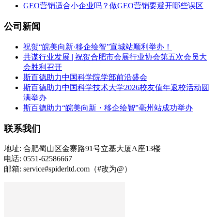
GEO营销适合小企业吗？做GEO营销要避开哪些误区
公司新闻
祝贺“皖美向新·移企绘智”宣城站顺利举办！
共谋行业发展 | 祝贺合肥市会展行业协会第五次会员大
会胜利召开
斯百德助力中国科学院学部前沿盛会
斯百德助力中国科学技术大学2026校友值年返校活动圆
满举办
斯百德助力“皖美向新・移企绘智”亳州站成功举办
联系我们
地址: 合肥蜀山区金寨路91号立基大厦A座13楼
电话: 0551-62586667
邮箱: service#spiderltd.com（#改为@）