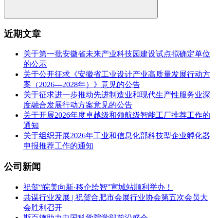
近期文章
关于第一批安徽省未来产业科技园建设试点拟确定单位
的公示
关于公开征求《安徽省工业设计产业高质量发展行动方
案（2026—2028年）》意见的公告
关于征求进一步推动先进制造业和现代生产性服务业深
度融合发展行动方案意见的公告
关于开展2026年度卓越级和领航级智能工厂推荐工作的
通知
关于组织开展2026年工业和信息化部科技型企业孵化器
申报推荐工作的通知
公司新闻
祝贺“皖美向新·移企绘智”宣城站顺利举办！
共谋行业发展 | 祝贺合肥市会展行业协会第五次会员大
会胜利召开
斯百德助力中国科学院学部前沿盛会