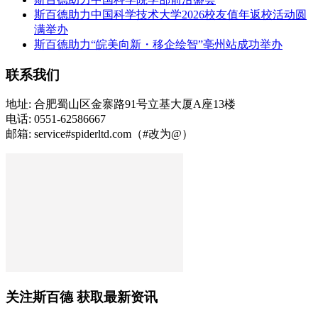
斯百德助力中国科学技术大学2026校友值年返校活动圆
满举办
斯百德助力“皖美向新・移企绘智”亳州站成功举办
联系我们
地址: 合肥蜀山区金寨路91号立基大厦A座13楼
电话: 0551-62586667
邮箱: service#spiderltd.com（#改为@）
关注斯百德 获取最新资讯