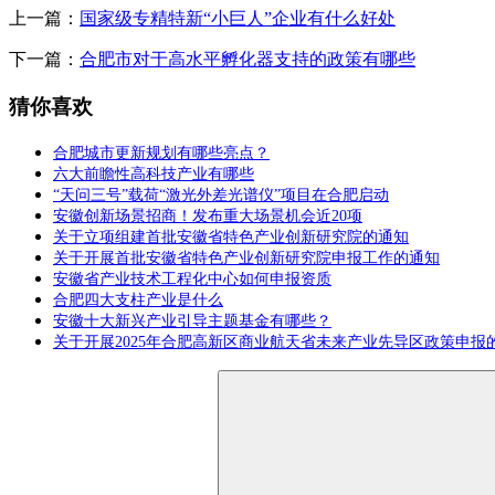
上一篇：
国家级专精特新“小巨人”企业有什么好处
下一篇：
合肥市对于高水平孵化器支持的政策有哪些
猜你喜欢
合肥城市更新规划有哪些亮点？
六大前瞻性高科技产业有哪些
“天问三号”载荷“激光外差光谱仪”项目在合肥启动
安徽创新场景招商！发布重大场景机会近20项
关于立项组建首批安徽省特色产业创新研究院的通知
关于开展首批安徽省特色产业创新研究院申报工作的通知
安徽省产业技术工程化中心如何申报资质
合肥四大支柱产业是什么
安徽十大新兴产业引导主题基金有哪些？
关于开展2025年合肥高新区商业航天省未来产业先导区政策申报