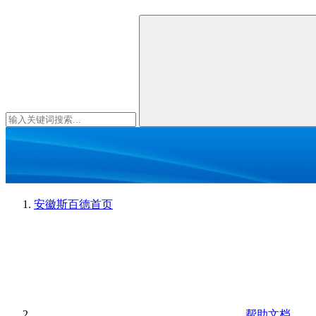
安徽斯百德
首页
帮助文档