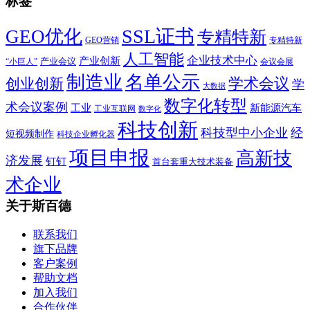
标签
SSL证书
GEO优化
专精特新
GEO营销
专精特新
人工智能
企业技术中心
产业创新
产业会议
“小巨人”
会议会展
制造业
名单公示
学术会议
创业创新
学
大数据
数字化转型
术会议案例
工业
新能源汽车
工业互联网
数字化
科技创新
科技型中小企业
经
短视频制作
科技企业孵化器
项目申报
高新技
济发展
钉钉
首台套重大技术装备
术企业
关于斯百德
联系我们
旗下品牌
客户案例
帮助文档
加入我们
合作伙伴