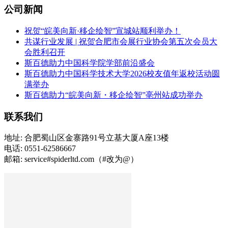
公司新闻
祝贺“皖美向新·移企绘智”宣城站顺利举办！
共谋行业发展 | 祝贺合肥市会展行业协会第五次会员大
会胜利召开
斯百德助力中国科学院学部前沿盛会
斯百德助力中国科学技术大学2026校友值年返校活动圆
满举办
斯百德助力“皖美向新・移企绘智”亳州站成功举办
联系我们
地址: 合肥蜀山区金寨路91号立基大厦A座13楼
电话: 0551-62586667
邮箱: service#spiderltd.com（#改为@）