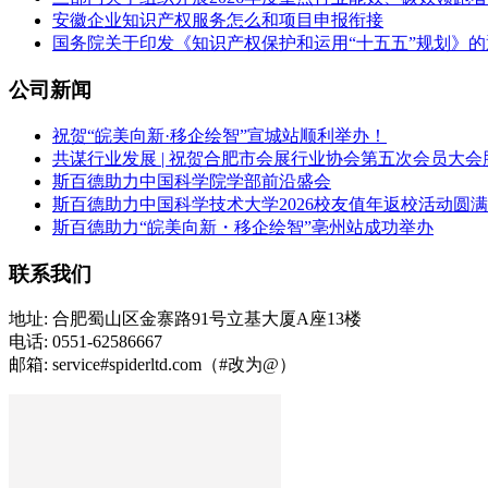
安徽企业知识产权服务怎么和项目申报衔接
国务院关于印发《知识产权保护和运用“十五五”规划》的
公司新闻
祝贺“皖美向新·移企绘智”宣城站顺利举办！
共谋行业发展 | 祝贺合肥市会展行业协会第五次会员大会
斯百德助力中国科学院学部前沿盛会
斯百德助力中国科学技术大学2026校友值年返校活动圆
斯百德助力“皖美向新・移企绘智”亳州站成功举办
联系我们
地址: 合肥蜀山区金寨路91号立基大厦A座13楼
电话: 0551-62586667
邮箱: service#spiderltd.com（#改为@）