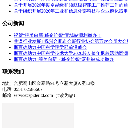
关于开展2026年度卓越级和领航级智能工厂推荐工作的
关于组织开展2026年工业和信息化部科技型企业孵化器
公司新闻
祝贺“皖美向新·移企绘智”宣城站顺利举办！
共谋行业发展 | 祝贺合肥市会展行业协会第五次会员大会
斯百德助力中国科学院学部前沿盛会
斯百德助力中国科学技术大学2026校友值年返校活动圆
斯百德助力“皖美向新・移企绘智”亳州站成功举办
联系我们
地址: 合肥蜀山区金寨路91号立基大厦A座13楼
电话: 0551-62586667
邮箱: service#spiderltd.com（#改为@）