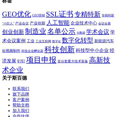
标签
SSL证书
GEO优化
专精特新
GEO营销
专精特新
人工智能
企业技术中心
产业创新
产业会议
“小巨人”
会议会展
制造业
名单公示
学术会议
创业创新
学
大数据
数字化转型
术会议案例
工业
新能源汽车
工业互联网
数字化
科技创新
科技型中小企业
经
短视频制作
科技企业孵化器
项目申报
高新技
济发展
钉钉
首台套重大技术装备
术企业
关于斯百德
联系我们
旗下品牌
客户案例
帮助文档
加入我们
合作伙伴