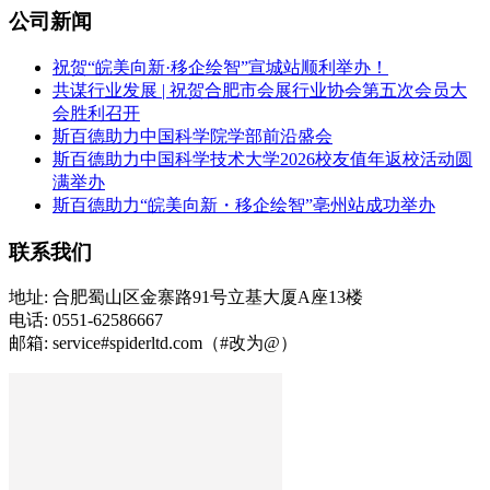
公司新闻
祝贺“皖美向新·移企绘智”宣城站顺利举办！
共谋行业发展 | 祝贺合肥市会展行业协会第五次会员大
会胜利召开
斯百德助力中国科学院学部前沿盛会
斯百德助力中国科学技术大学2026校友值年返校活动圆
满举办
斯百德助力“皖美向新・移企绘智”亳州站成功举办
联系我们
地址: 合肥蜀山区金寨路91号立基大厦A座13楼
电话: 0551-62586667
邮箱: service#spiderltd.com（#改为@）