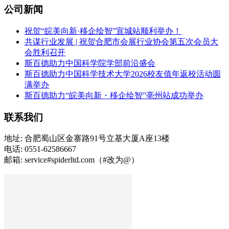
公司新闻
祝贺“皖美向新·移企绘智”宣城站顺利举办！
共谋行业发展 | 祝贺合肥市会展行业协会第五次会员大
会胜利召开
斯百德助力中国科学院学部前沿盛会
斯百德助力中国科学技术大学2026校友值年返校活动圆
满举办
斯百德助力“皖美向新・移企绘智”亳州站成功举办
联系我们
地址: 合肥蜀山区金寨路91号立基大厦A座13楼
电话: 0551-62586667
邮箱: service#spiderltd.com（#改为@）