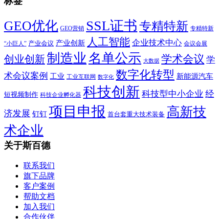
标签
SSL证书
GEO优化
专精特新
GEO营销
专精特新
人工智能
企业技术中心
产业创新
产业会议
“小巨人”
会议会展
制造业
名单公示
学术会议
创业创新
学
大数据
数字化转型
术会议案例
工业
新能源汽车
工业互联网
数字化
科技创新
科技型中小企业
经
短视频制作
科技企业孵化器
项目申报
高新技
济发展
钉钉
首台套重大技术装备
术企业
关于斯百德
联系我们
旗下品牌
客户案例
帮助文档
加入我们
合作伙伴