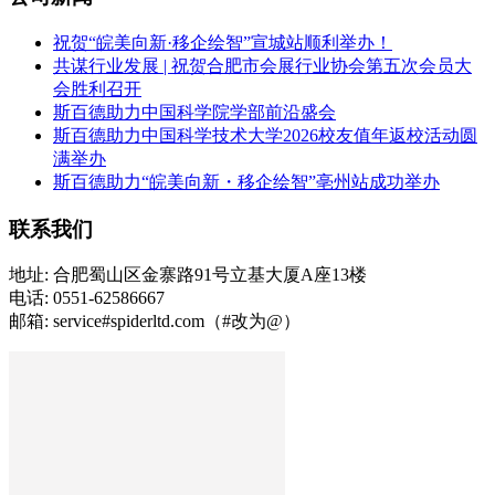
祝贺“皖美向新·移企绘智”宣城站顺利举办！
共谋行业发展 | 祝贺合肥市会展行业协会第五次会员大
会胜利召开
斯百德助力中国科学院学部前沿盛会
斯百德助力中国科学技术大学2026校友值年返校活动圆
满举办
斯百德助力“皖美向新・移企绘智”亳州站成功举办
联系我们
地址: 合肥蜀山区金寨路91号立基大厦A座13楼
电话: 0551-62586667
邮箱: service#spiderltd.com（#改为@）