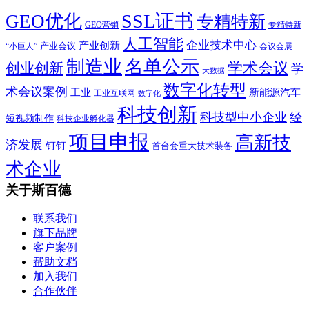
SSL证书
GEO优化
专精特新
GEO营销
专精特新
人工智能
企业技术中心
产业创新
产业会议
“小巨人”
会议会展
制造业
名单公示
学术会议
创业创新
学
大数据
数字化转型
术会议案例
工业
新能源汽车
工业互联网
数字化
科技创新
科技型中小企业
经
短视频制作
科技企业孵化器
项目申报
高新技
济发展
钉钉
首台套重大技术装备
术企业
关于斯百德
联系我们
旗下品牌
客户案例
帮助文档
加入我们
合作伙伴