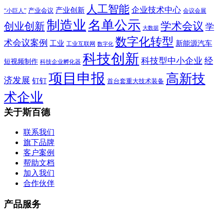
人工智能
企业技术中心
产业创新
产业会议
“小巨人”
会议会展
制造业
名单公示
学术会议
创业创新
学
大数据
数字化转型
术会议案例
工业
新能源汽车
工业互联网
数字化
科技创新
科技型中小企业
经
短视频制作
科技企业孵化器
项目申报
高新技
济发展
钉钉
首台套重大技术装备
术企业
关于斯百德
联系我们
旗下品牌
客户案例
帮助文档
加入我们
合作伙伴
产品服务