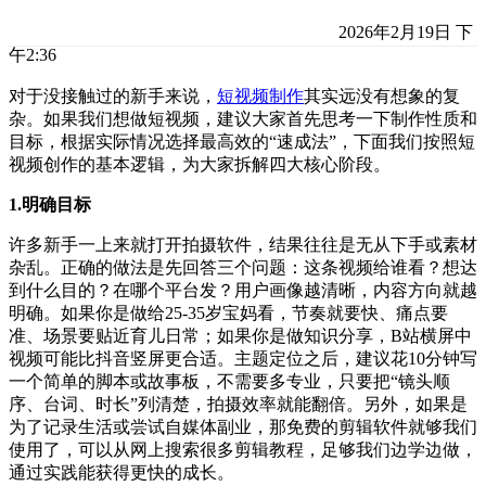
2026年2月19日 下
午2:36
对于没接触过的新手来说，
短视频制作
其实远没有想象的复
杂。如果我们想做短视频，建议大家首先思考一下制作性质和
目标，根据实际情况选择最高效的“速成法”，下面我们按照短
视频创作的基本逻辑，为大家拆解四大核心阶段。
1.明确目标
许多新手一上来就打开拍摄软件，结果往往是无从下手或素材
杂乱。正确的做法是先回答三个问题：这条视频给谁看？想达
到什么目的？在哪个平台发？用户画像越清晰，内容方向就越
明确。如果你是做给25-35岁宝妈看，节奏就要快、痛点要
准、场景要贴近育儿日常；如果你是做知识分享，B站横屏中
视频可能比抖音竖屏更合适。主题定位之后，建议花10分钟写
一个简单的脚本或故事板，不需要多专业，只要把“镜头顺
序、台词、时长”列清楚，拍摄效率就能翻倍。另外，如果是
为了记录生活或尝试自媒体副业，那免费的剪辑软件就够我们
使用了，可以从网上搜索很多剪辑教程，足够我们边学边做，
通过实践能获得更快的成长。