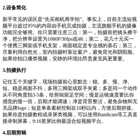
2.设备简化
新手常见的误区是“先买相机再学拍”。事实上，目前主流短视
频平台超过95%的内容由手机完成拍摄，主流旗舰手机的摄像
功能完全够用。你只需要注意三点：第一，拍摄前把镜头擦干
净，把分辨率设置为1080P/30fps或4K；第二，花几十元买一
个便携三脚架或手机支架，画面稳定是专业感的基石；第三，
尽量利用自然光，室内拍摄时靠近窗户，避免背光和阴阳脸。
如果你拍口播类视频，安静的环境比昂贵麦克风更重要。
3.拍摄执行
记住五个关键字，现场拍摄前心里默念：稳、多、慢、净、
短。稳是画面不抖，多用三脚架或双手夹紧；多是同一个动作
从不同角度拍3-5条，给剪辑留足空间；慢是运镜速度要比你
感觉的慢一倍，后期才能调速；净是背景整洁，避免杂物和无
关品牌logo；短是单条素材控制在10秒以内，方便后期拼接。
如果你是拍摄教程或录屏类视频，可以使用Bandicam等工具直
接录制屏幕，9:16竖屏比例最适合短视频平台。
4.后期剪辑