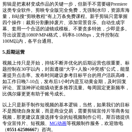
剪辑是把素材变成作品的关键一步，但新手不需要碰Premiere
这类专业软件。剪映专业版完全免费，无强制水印，资源库海
量，B站搜“剪映教程”有上万条免费课程。新手剪辑只需掌握
四个操作：裁剪分割删掉废片、添加背景音乐、自动生成字
幕、套用一个合适的滤镜或模板。不要贪多特效，少即是多。
导出设置选1080P/MP4格式，码率8-10Mbps，文件控制在
100M以内，各平台通用。
5.后期运营
视频上传只是开始，持续不断并优化的后期运营也很重要。标
题控制在30字以内，封面遵循“大字+人脸+冲突感”公式，能显
著提升点击率。发布时间建议参考目标平台的用户活跃高峰，
如工作日晚7-10点，发布后1小时内是互动黄金期，及时回复
评论、置顶神评论能撬动更多推荐流量。每周固定更新频率，
比偶尔爆更更有助于账号成长。
以上只是新手制作短视频的基本逻辑，当然，如果我们的目标
不是围绕自身发展，而是商业交易，需要剪辑宣传片等商务短
视频，那更建议直接选择专业的短视频制作公司。斯百德提供
专业宣传片、短视频、
MG动画
等视频制作服务，欢迎致电
（
0551-62586667
）咨询。