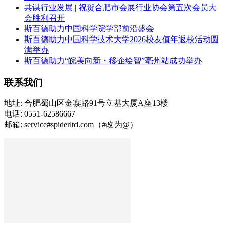
共谋行业发展 | 祝贺合肥市会展行业协会第五次会员大
会胜利召开
斯百德助力中国科学院学部前沿盛会
斯百德助力中国科学技术大学2026校友值年返校活动圆
满举办
斯百德助力“皖美向新・移企绘智”亳州站成功举办
联系我们
地址: 合肥蜀山区金寨路91号立基大厦A座13楼
电话: 0551-62586667
邮箱: service#spiderltd.com（#改为@）