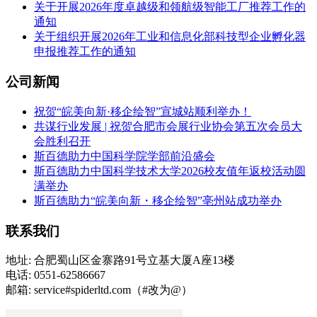
关于开展2026年度卓越级和领航级智能工厂推荐工作的
通知
关于组织开展2026年工业和信息化部科技型企业孵化器
申报推荐工作的通知
公司新闻
祝贺“皖美向新·移企绘智”宣城站顺利举办！
共谋行业发展 | 祝贺合肥市会展行业协会第五次会员大
会胜利召开
斯百德助力中国科学院学部前沿盛会
斯百德助力中国科学技术大学2026校友值年返校活动圆
满举办
斯百德助力“皖美向新・移企绘智”亳州站成功举办
联系我们
地址: 合肥蜀山区金寨路91号立基大厦A座13楼
电话: 0551-62586667
邮箱: service#spiderltd.com（#改为@）