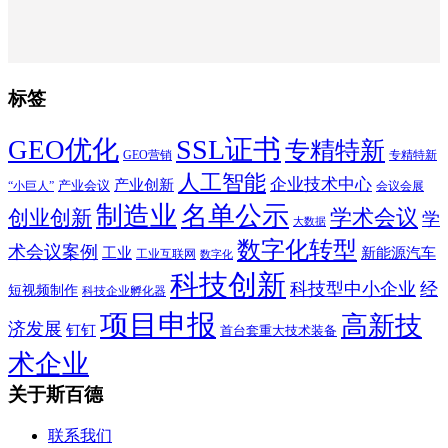
标签
SSL证书
GEO优化
专精特新
GEO营销
专精特新
人工智能
企业技术中心
产业创新
产业会议
“小巨人”
会议会展
制造业
名单公示
学术会议
创业创新
学
大数据
数字化转型
术会议案例
工业
新能源汽车
工业互联网
数字化
科技创新
科技型中小企业
经
短视频制作
科技企业孵化器
项目申报
高新技
济发展
钉钉
首台套重大技术装备
术企业
关于斯百德
联系我们