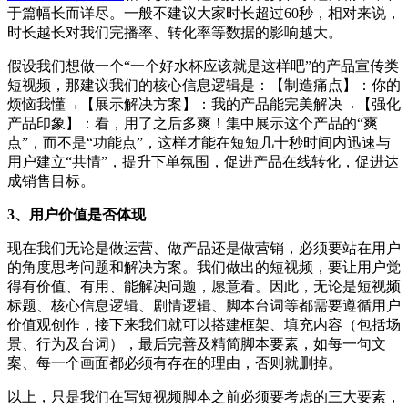
于篇幅长而详尽。一般不建议大家时长超过60秒，相对来说，
时长越长对我们完播率、转化率等数据的影响越大。
假设我们想做一个“一个好水杯应该就是这样吧”的产品宣传类
短视频，那建议我们的核心信息逻辑是：【制造痛点】：你的
烦恼我懂→【展示解决方案】：我的产品能完美解决→【强化
产品印象】：看，用了之后多爽！集中展示这个产品的“爽
点”，而不是“功能点”，这样才能在短短几十秒时间内迅速与
用户建立“共情”，提升下单氛围，促进产品在线转化，促进达
成销售目标。
3、用户价值是否体现
现在我们无论是做运营、做产品还是做营销，必须要站在用户
的角度思考问题和解决方案。我们做出的短视频，要让用户觉
得有价值、有用、能解决问题，愿意看。因此，无论是短视频
标题、核心信息逻辑、剧情逻辑、脚本台词等都需要遵循用户
价值观创作，接下来我们就可以搭建框架、填充内容（包括场
景、行为及台词），最后完善及精简脚本要素，如每一句文
案、每一个画面都必须有存在的理由，否则就删掉。
以上，只是我们在写短视频脚本之前必须要考虑的三大要素，