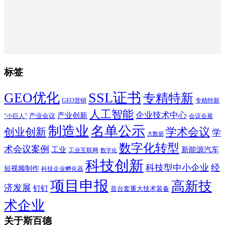
标签
SSL证书
GEO优化
专精特新
GEO营销
专精特新
人工智能
企业技术中心
产业创新
产业会议
“小巨人”
会议会展
制造业
名单公示
学术会议
创业创新
学
大数据
数字化转型
术会议案例
工业
新能源汽车
工业互联网
数字化
科技创新
科技型中小企业
经
短视频制作
科技企业孵化器
项目申报
高新技
济发展
钉钉
首台套重大技术装备
术企业
关于斯百德