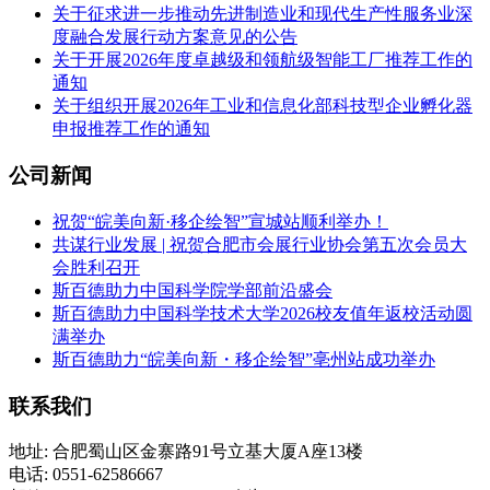
关于征求进一步推动先进制造业和现代生产性服务业深
度融合发展行动方案意见的公告
关于开展2026年度卓越级和领航级智能工厂推荐工作的
通知
关于组织开展2026年工业和信息化部科技型企业孵化器
申报推荐工作的通知
公司新闻
祝贺“皖美向新·移企绘智”宣城站顺利举办！
共谋行业发展 | 祝贺合肥市会展行业协会第五次会员大
会胜利召开
斯百德助力中国科学院学部前沿盛会
斯百德助力中国科学技术大学2026校友值年返校活动圆
满举办
斯百德助力“皖美向新・移企绘智”亳州站成功举办
联系我们
地址: 合肥蜀山区金寨路91号立基大厦A座13楼
电话: 0551-62586667