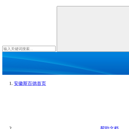
安徽斯百德
首页
帮助文档