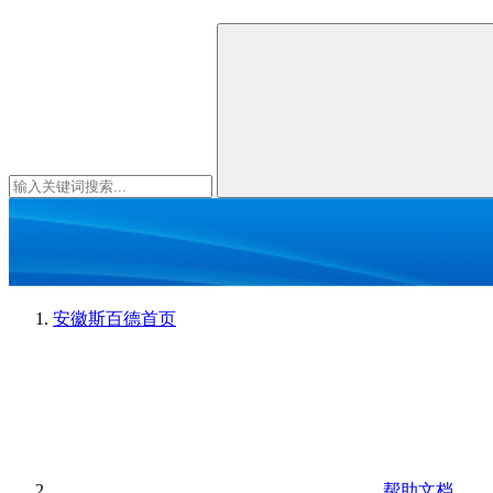
安徽斯百德
首页
帮助文档