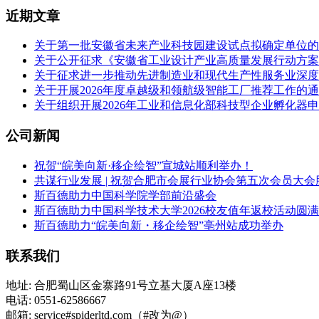
近期文章
关于第一批安徽省未来产业科技园建设试点拟确定单位的
关于公开征求《安徽省工业设计产业高质量发展行动方案（2
关于征求进一步推动先进制造业和现代生产性服务业深度
关于开展2026年度卓越级和领航级智能工厂推荐工作的
关于组织开展2026年工业和信息化部科技型企业孵化器
公司新闻
祝贺“皖美向新·移企绘智”宣城站顺利举办！
共谋行业发展 | 祝贺合肥市会展行业协会第五次会员大会
斯百德助力中国科学院学部前沿盛会
斯百德助力中国科学技术大学2026校友值年返校活动圆
斯百德助力“皖美向新・移企绘智”亳州站成功举办
联系我们
地址: 合肥蜀山区金寨路91号立基大厦A座13楼
电话: 0551-62586667
邮箱: service#spiderltd.com（#改为@）