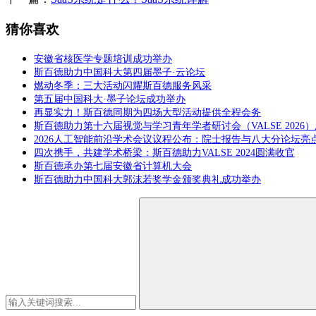
猜你喜欢
安徽省核医学专题培训成功举办
斯百德助力中国科大第四届墨子·云论坛
燃动冬季：三大活动闪耀斯百德服务风采
第五届中国科大·墨子论坛成功举办
再显实力！斯百德同期为四场大型活动提供全程会务
斯百德助力第十六届视觉与学习青年学者研讨会（VALSE 2026
2026人工智能前沿学术会议议程公布：院士报告与八大分论坛亮
四次携手，共建学术桥梁：斯百德助力VALSE 2024圆满收官
斯百德承办第七届安徽省计算机大会
斯百德助力中国科大郭沫若奖学金颁奖典礼成功举办