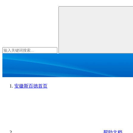
安徽斯百德
首页
帮助文档