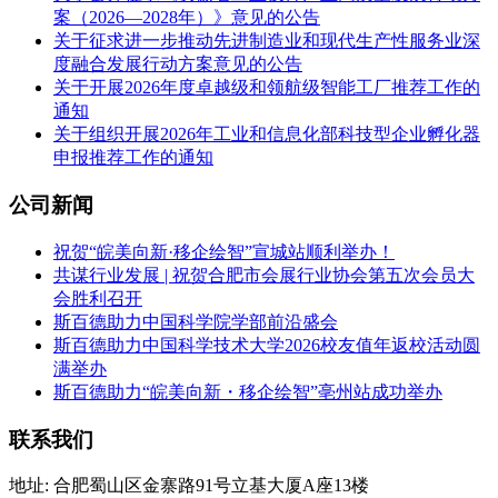
案（2026—2028年）》意见的公告
关于征求进一步推动先进制造业和现代生产性服务业深
度融合发展行动方案意见的公告
关于开展2026年度卓越级和领航级智能工厂推荐工作的
通知
关于组织开展2026年工业和信息化部科技型企业孵化器
申报推荐工作的通知
公司新闻
祝贺“皖美向新·移企绘智”宣城站顺利举办！
共谋行业发展 | 祝贺合肥市会展行业协会第五次会员大
会胜利召开
斯百德助力中国科学院学部前沿盛会
斯百德助力中国科学技术大学2026校友值年返校活动圆
满举办
斯百德助力“皖美向新・移企绘智”亳州站成功举办
联系我们
地址: 合肥蜀山区金寨路91号立基大厦A座13楼