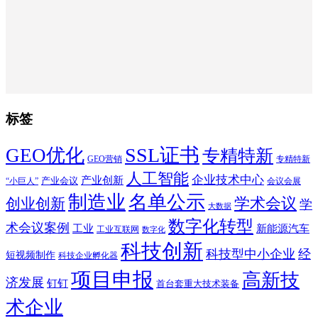
标签
SSL证书
GEO优化
专精特新
GEO营销
专精特新
人工智能
企业技术中心
产业创新
产业会议
“小巨人”
会议会展
制造业
名单公示
学术会议
创业创新
学
大数据
数字化转型
术会议案例
工业
新能源汽车
工业互联网
数字化
科技创新
科技型中小企业
经
短视频制作
科技企业孵化器
项目申报
高新技
济发展
钉钉
首台套重大技术装备
术企业