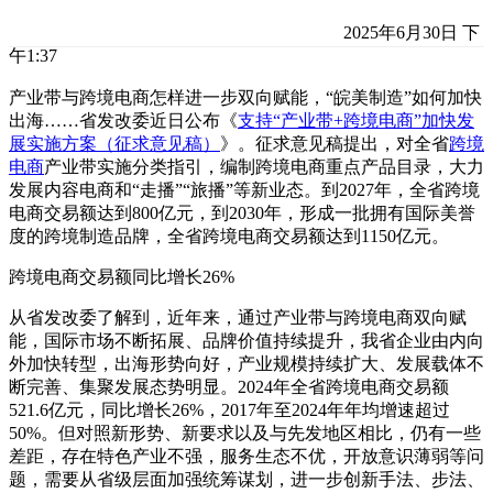
2025年6月30日 下
午1:37
产业带与跨境电商怎样进一步双向赋能，“皖美制造”如何加快
出海……省发改委近日公布《
支持“产业带+跨境电商”加快发
展实施方案（征求意见稿）
》。征求意见稿提出，对全省
跨境
电商
产业带实施分类指引，编制跨境电商重点产品目录，大力
发展内容电商和“走播”“旅播”等新业态。到2027年，全省跨境
电商交易额达到800亿元，到2030年，形成一批拥有国际美誉
度的跨境制造品牌，全省跨境电商交易额达到1150亿元。
跨境电商交易额同比增长26%
从省发改委了解到，近年来，通过产业带与跨境电商双向赋
能，国际市场不断拓展、品牌价值持续提升，我省企业由内向
外加快转型，出海形势向好，产业规模持续扩大、发展载体不
断完善、集聚发展态势明显。2024年全省跨境电商交易额
521.6亿元，同比增长26%，2017年至2024年年均增速超过
50%。但对照新形势、新要求以及与先发地区相比，仍有一些
差距，存在特色产业不强，服务生态不优，开放意识薄弱等问
题，需要从省级层面加强统筹谋划，进一步创新手法、步法、