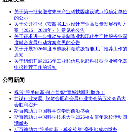
关于第一批安徽省未来产业科技园建设试点拟确定单位
的公示
关于公开征求《安徽省工业设计产业高质量发展行动方
案（2026—2028年）》意见的公告
关于征求进一步推动先进制造业和现代生产性服务业深
度融合发展行动方案意见的公告
关于开展2026年度卓越级和领航级智能工厂推荐工作的
通知
关于组织开展2026年工业和信息化部科技型企业孵化器
申报推荐工作的通知
公司新闻
祝贺“皖美向新·移企绘智”宣城站顺利举办！
共谋行业发展 | 祝贺合肥市会展行业协会第五次会员大
会胜利召开
斯百德助力中国科学院学部前沿盛会
斯百德助力中国科学技术大学2026校友值年返校活动圆
满举办
斯百德助力“皖美向新・移企绘智”亳州站成功举办