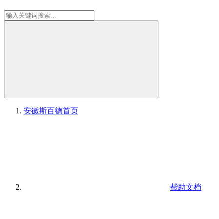
安徽斯百德
首页
帮助文档