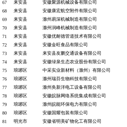
来安县
安徽聚源机械设备有限公司
67
来安县
安徽康宏航空附件有限公司
68
来安县
滁州易深机械制造有限公司
69
来安县
滁州润峰机械制造有限公司
70
来安县
安徽优耐德管道技术有限公司
71
来安县
安徽金旺食品有限公司
72
来安县
来安县友鹏交通设备有限公司
73
来安县
安徽绿泉生态农业股份有限公司
74
琅琊区
中采实业新材料（滁州）有限公司
75
琅琊区
滁州瑞芬生物科技有限公司
76
琅琊区
滁州奂新洋电工设备有限公司
77
琅琊区
安徽皖脉网络系统集成有限公司
78
琅琊区
滁州皖能环保电力有限公司
79
琅琊区
安徽国耀包装有限公司
80
明光市
安徽省明美矿物化工有限公司
81