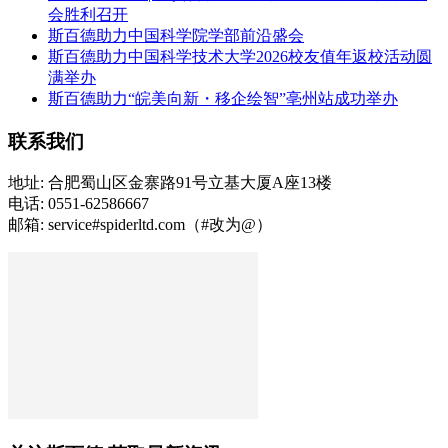
会胜利召开
斯百德助力中国科学院学部前沿盛会
斯百德助力中国科学技术大学2026校友值年返校活动圆
满举办
斯百德助力“皖美向新・移企绘智”亳州站成功举办
联系我们
地址: 合肥蜀山区金寨路91号立基大厦A座13楼
电话: 0551-62586667
邮箱: service#spiderltd.com（#改为@）