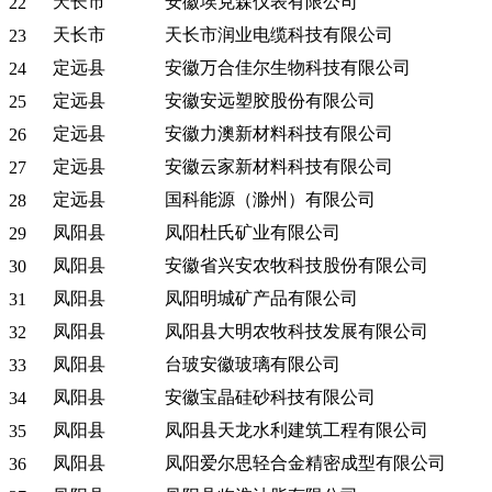
天长市
安徽埃克森仪表有限公司
22
天长市
天长市润业电缆科技有限公司
23
定远县
安徽万合佳尔生物科技有限公司
24
定远县
安徽安远塑胶股份有限公司
25
定远县
安徽力澳新材料科技有限公司
26
定远县
安徽云家新材料科技有限公司
27
定远县
国科能源（滁州）有限公司
28
凤阳县
凤阳杜氏矿业有限公司
29
凤阳县
安徽省兴安农牧科技股份有限公司
30
凤阳县
凤阳明城矿产品有限公司
31
凤阳县
凤阳县大明农牧科技发展有限公司
32
凤阳县
台玻安徽玻璃有限公司
33
凤阳县
安徽宝晶硅砂科技有限公司
34
凤阳县
凤阳县天龙水利建筑工程有限公司
35
凤阳县
凤阳爱尔思轻合金精密成型有限公司
36