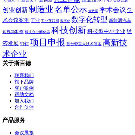
产业会议
“小巨人”
会议会展
制造业
名单公示
学术会议
创业创新
学
大数据
数字化转型
术会议案例
工业
新能源汽车
工业互联网
数字化
科技创新
科技型中小企业
经
短视频制作
科技企业孵化器
项目申报
高新技
济发展
钉钉
首台套重大技术装备
术企业
关于斯百德
联系我们
旗下品牌
客户案例
帮助文档
加入我们
合作伙伴
产品服务
会议展览