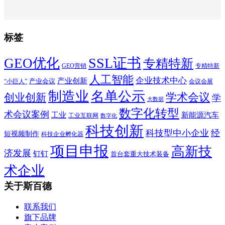
标签
SSL证书
GEO优化
专精特新
GEO营销
专精特新
人工智能
企业技术中心
产业创新
产业会议
“小巨人”
会议会展
制造业
名单公示
学术会议
创业创新
学
大数据
数字化转型
术会议案例
工业
新能源汽车
工业互联网
数字化
科技创新
科技型中小企业
经
短视频制作
科技企业孵化器
项目申报
高新技
济发展
钉钉
首台套重大技术装备
术企业
关于斯百德
联系我们
旗下品牌