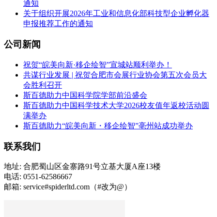
通知
关于组织开展2026年工业和信息化部科技型企业孵化器
申报推荐工作的通知
公司新闻
祝贺“皖美向新·移企绘智”宣城站顺利举办！
共谋行业发展 | 祝贺合肥市会展行业协会第五次会员大
会胜利召开
斯百德助力中国科学院学部前沿盛会
斯百德助力中国科学技术大学2026校友值年返校活动圆
满举办
斯百德助力“皖美向新・移企绘智”亳州站成功举办
联系我们
地址: 合肥蜀山区金寨路91号立基大厦A座13楼
电话: 0551-62586667
邮箱: service#spiderltd.com（#改为@）