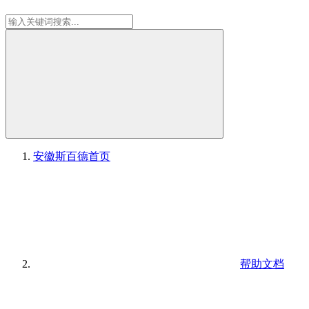
安徽斯百德
首页
帮助文档