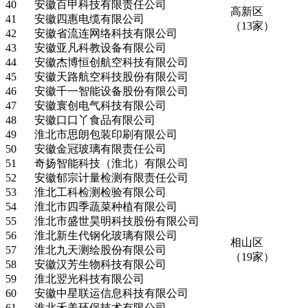
40
安徽百甲科技有限责任公司
高新区
41
安徽四惠电缆有限公司
（13家）
42
安徽省流连网络科技有限公司
43
安徽亚凡科教设备有限公司
44
安徽杰博恒创航空科技有限公司
45
安徽天路航空科技股份有限公司
46
安徽千一智能设备股份有限公司
47
安徽寰创电气科技有限公司
48
安徽口口丫食品有限公司
49
淮北市思朗包装印刷有限公司
50
安徽金冠玻璃有限责任公司
51
奇扬智能科技（淮北）有限公司
52
安徽郁宗计量检测有限责任公司
53
淮北工科检测检验有限公司
54
淮北市四季蔬菜种植有限公司
55
淮北市盛世昊明科技股份有限公司
56
淮北新生代钢化玻璃有限公司
相山区
57
淮北九天测绘股份有限公司
（19家）
58
安徽汉芳生物科技有限公司
59
淮北翌光科技有限公司
60
安徽中星联运信息科技有限公司
61
淮北禾美环保技术有限公司