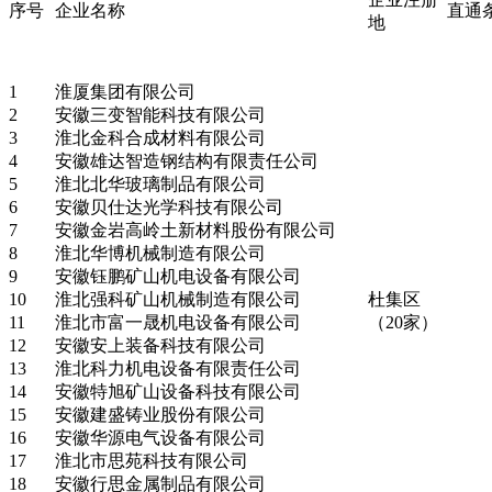
序号
企业名称
直通
地
1
淮厦集团有限公司
2
安徽三变智能科技有限公司
3
淮北金科合成材料有限公司
4
安徽雄达智造钢结构有限责任公司
5
淮北北华玻璃制品有限公司
6
安徽贝仕达光学科技有限公司
7
安徽金岩高岭土新材料股份有限公司
8
淮北华博机械制造有限公司
9
安徽钰鹏矿山机电设备有限公司
10
淮北强科矿山机械制造有限公司
杜集区
11
淮北市富一晟机电设备有限公司
（20家）
12
安徽安上装备科技有限公司
13
淮北科力机电设备有限责任公司
14
安徽特旭矿山设备科技有限公司
15
安徽建盛铸业股份有限公司
16
安徽华源电气设备有限公司
17
淮北市思苑科技有限公司
18
安徽行思金属制品有限公司