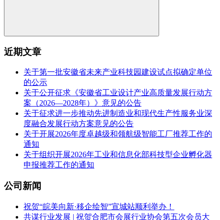
近期文章
关于第一批安徽省未来产业科技园建设试点拟确定单位
的公示
关于公开征求《安徽省工业设计产业高质量发展行动方
案（2026—2028年）》意见的公告
关于征求进一步推动先进制造业和现代生产性服务业深
度融合发展行动方案意见的公告
关于开展2026年度卓越级和领航级智能工厂推荐工作的
通知
关于组织开展2026年工业和信息化部科技型企业孵化器
申报推荐工作的通知
公司新闻
祝贺“皖美向新·移企绘智”宣城站顺利举办！
共谋行业发展 | 祝贺合肥市会展行业协会第五次会员大