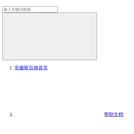
安徽斯百德
首页
帮助文档