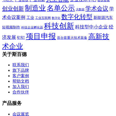
产业会议
“小巨人”
会议会展
制造业
名单公示
学术会议
创业创新
学
大数据
数字化转型
术会议案例
工业
新能源汽车
工业互联网
数字化
科技创新
科技型中小企业
经
短视频制作
科技企业孵化器
项目申报
高新技
济发展
钉钉
首台套重大技术装备
术企业
关于斯百德
联系我们
旗下品牌
客户案例
帮助文档
加入我们
合作伙伴
产品服务
会议展览