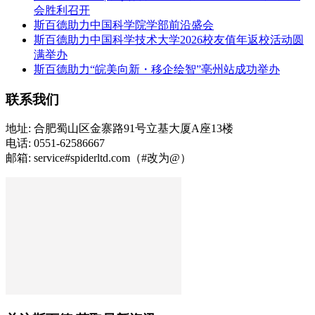
会胜利召开
斯百德助力中国科学院学部前沿盛会
斯百德助力中国科学技术大学2026校友值年返校活动圆
满举办
斯百德助力“皖美向新・移企绘智”亳州站成功举办
联系我们
地址: 合肥蜀山区金寨路91号立基大厦A座13楼
电话: 0551-62586667
邮箱: service#spiderltd.com（#改为@）