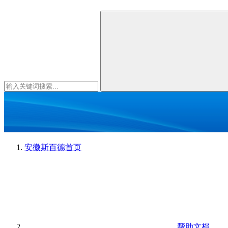
安徽斯百德
首页
帮助文档