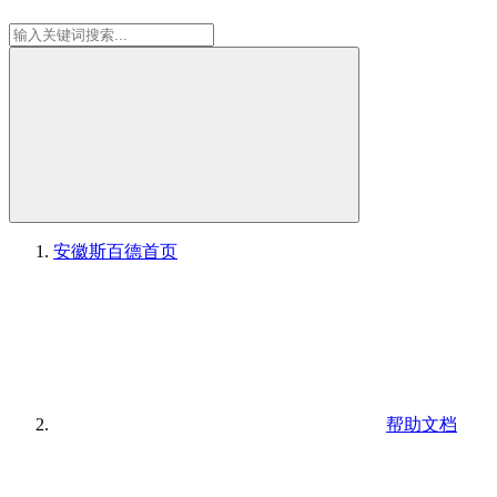
安徽斯百德
首页
帮助文档