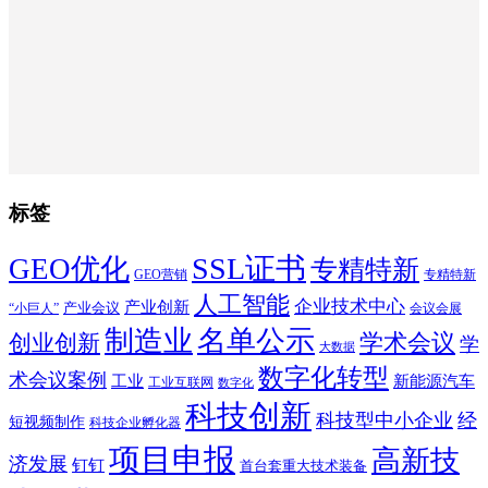
标签
SSL证书
GEO优化
专精特新
GEO营销
专精特新
人工智能
企业技术中心
产业创新
产业会议
“小巨人”
会议会展
制造业
名单公示
学术会议
创业创新
学
大数据
数字化转型
术会议案例
工业
新能源汽车
工业互联网
数字化
科技创新
科技型中小企业
经
短视频制作
科技企业孵化器
项目申报
高新技
济发展
钉钉
首台套重大技术装备