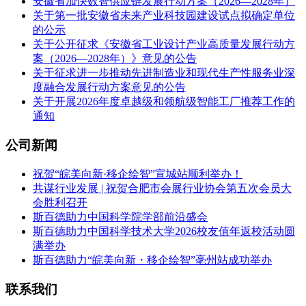
安徽省加快数智供应链发展行动方案（2026—2028年）
关于第一批安徽省未来产业科技园建设试点拟确定单位
的公示
关于公开征求《安徽省工业设计产业高质量发展行动方
案（2026—2028年）》意见的公告
关于征求进一步推动先进制造业和现代生产性服务业深
度融合发展行动方案意见的公告
关于开展2026年度卓越级和领航级智能工厂推荐工作的
通知
公司新闻
祝贺“皖美向新·移企绘智”宣城站顺利举办！
共谋行业发展 | 祝贺合肥市会展行业协会第五次会员大
会胜利召开
斯百德助力中国科学院学部前沿盛会
斯百德助力中国科学技术大学2026校友值年返校活动圆
满举办
斯百德助力“皖美向新・移企绘智”亳州站成功举办
联系我们