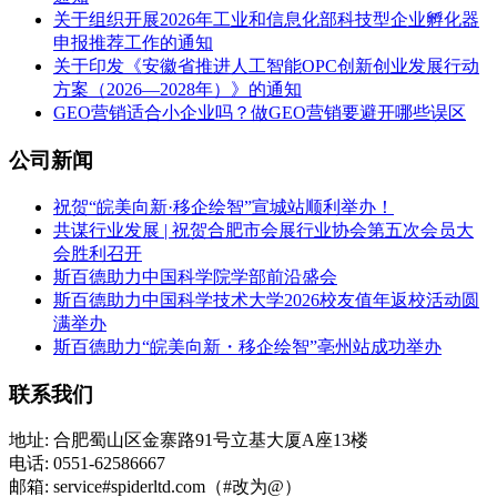
关于组织开展2026年工业和信息化部科技型企业孵化器
申报推荐工作的通知
关于印发《安徽省推进人工智能OPC创新创业发展行动
方案（2026—2028年）》的通知
GEO营销适合小企业吗？做GEO营销要避开哪些误区
公司新闻
祝贺“皖美向新·移企绘智”宣城站顺利举办！
共谋行业发展 | 祝贺合肥市会展行业协会第五次会员大
会胜利召开
斯百德助力中国科学院学部前沿盛会
斯百德助力中国科学技术大学2026校友值年返校活动圆
满举办
斯百德助力“皖美向新・移企绘智”亳州站成功举办
联系我们
地址: 合肥蜀山区金寨路91号立基大厦A座13楼
电话: 0551-62586667
邮箱: service#spiderltd.com（#改为@）