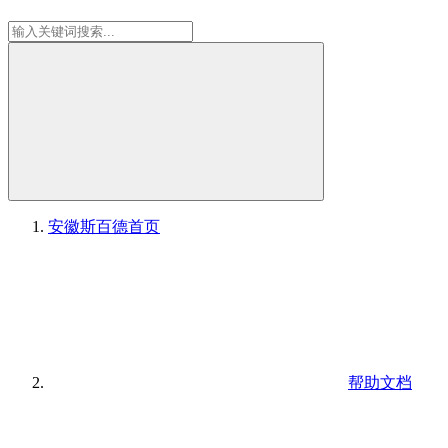
安徽斯百德
首页
帮助文档