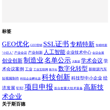
标签
SSL证书
GEO优化
专精特新
GEO营销
专精特新
人工智能
企业技术中心
产业创新
产业会议
“小巨人”
会议会展
制造业
名单公示
学术会议
创业创新
学
大数据
数字化转型
术会议案例
工业
新能源汽车
工业互联网
数字化
科技创新
科技型中小企业
经
短视频制作
科技企业孵化器
项目申报
高新技
济发展
钉钉
首台套重大技术装备
术企业
关于斯百德