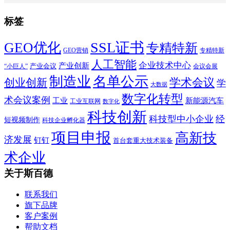
标签
SSL证书
GEO优化
专精特新
GEO营销
专精特新
人工智能
企业技术中心
产业创新
产业会议
“小巨人”
会议会展
制造业
名单公示
学术会议
创业创新
学
大数据
数字化转型
术会议案例
工业
新能源汽车
工业互联网
数字化
科技创新
科技型中小企业
经
短视频制作
科技企业孵化器
项目申报
高新技
济发展
钉钉
首台套重大技术装备
术企业
关于斯百德
联系我们
旗下品牌
客户案例
帮助文档