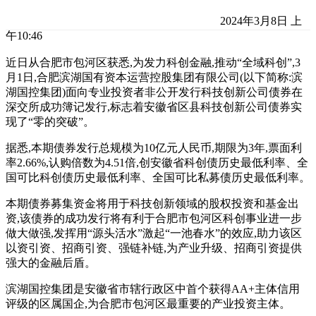
2024年3月8日 上
午10:46
近日从合肥市包河区获悉,为发力科创金融,推动“全域科创”,3
月1日,合肥滨湖国有资本运营控股集团有限公司(以下简称:滨
湖国控集团)面向专业投资者非公开发行科技创新公司债券在
深交所成功簿记发行,标志着安徽省区县科技创新公司债券实
现了“零的突破”。
据悉,本期债券发行总规模为10亿元人民币,期限为3年,票面利
率2.66%,认购倍数为4.51倍,创安徽省科创债历史最低利率、全
国可比科创债历史最低利率、全国可比私募债历史最低利率。
本期债券募集资金将用于科技创新领域的股权投资和基金出
资,该债券的成功发行将有利于合肥市包河区科创事业进一步
做大做强,发挥用“源头活水”激起“一池春水”的效应,助力该区
以资引资、招商引资、强链补链,为产业升级、招商引资提供
强大的金融后盾。
滨湖国控集团是安徽省市辖行政区中首个获得AA+主体信用
评级的区属国企,为合肥市包河区最重要的产业投资主体。