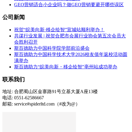
GEO营销适合小企业吗？做GEO营销要避开哪些误区
公司新闻
祝贺“皖美向新·移企绘智”宣城站顺利举办！
共谋行业发展 | 祝贺合肥市会展行业协会第五次会员大
会胜利召开
斯百德助力中国科学院学部前沿盛会
斯百德助力中国科学技术大学2026校友值年返校活动圆
满举办
斯百德助力“皖美向新・移企绘智”亳州站成功举办
联系我们
地址: 合肥蜀山区金寨路91号立基大厦A座13楼
电话: 0551-62586667
邮箱: service#spiderltd.com（#改为@）