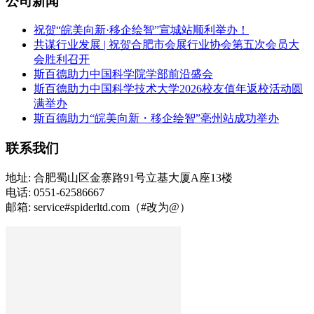
公司新闻
祝贺“皖美向新·移企绘智”宣城站顺利举办！
共谋行业发展 | 祝贺合肥市会展行业协会第五次会员大
会胜利召开
斯百德助力中国科学院学部前沿盛会
斯百德助力中国科学技术大学2026校友值年返校活动圆
满举办
斯百德助力“皖美向新・移企绘智”亳州站成功举办
联系我们
地址: 合肥蜀山区金寨路91号立基大厦A座13楼
电话: 0551-62586667
邮箱: service#spiderltd.com（#改为@）