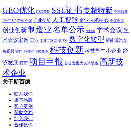
SSL证书
GEO优化
专精特新
GEO营销
专精特新
人工智能
企业技术中心
产业创新
产业会议
“小巨人”
会议会展
制造业
名单公示
学术会议
创业创新
学
大数据
数字化转型
术会议案例
工业
新能源汽车
工业互联网
数字化
科技创新
科技型中小企业
经
短视频制作
科技企业孵化器
项目申报
高新技
济发展
钉钉
首台套重大技术装备
术企业
关于斯百德
联系我们
旗下品牌
客户案例
帮助文档
加入我们
合作伙伴