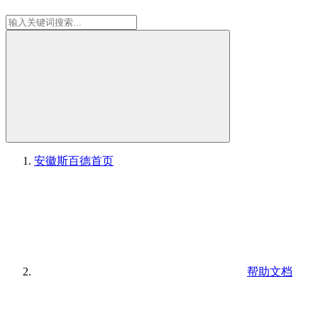
安徽斯百德
首页
帮助文档