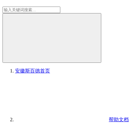
安徽斯百德
首页
帮助文档