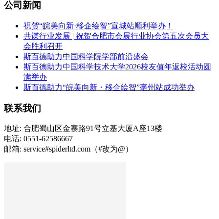
公司新闻
祝贺“皖美向新·移企绘智”宣城站顺利举办！
共谋行业发展 | 祝贺合肥市会展行业协会第五次会员大
会胜利召开
斯百德助力中国科学院学部前沿盛会
斯百德助力中国科学技术大学2026校友值年返校活动圆
满举办
斯百德助力“皖美向新・移企绘智”亳州站成功举办
联系我们
地址: 合肥蜀山区金寨路91号立基大厦A座13楼
电话: 0551-62586667
邮箱: service#spiderltd.com（#改为@）