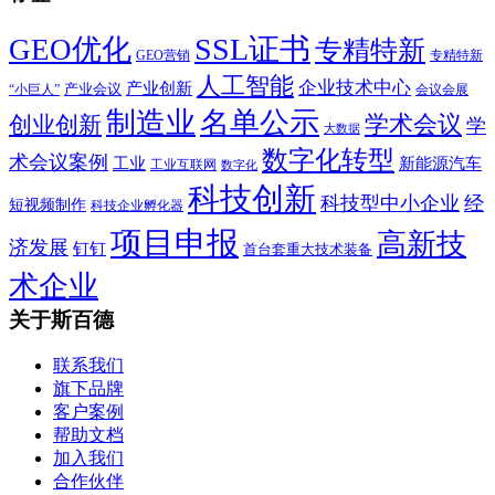
SSL证书
GEO优化
专精特新
GEO营销
专精特新
人工智能
企业技术中心
产业创新
产业会议
“小巨人”
会议会展
制造业
名单公示
学术会议
创业创新
学
大数据
数字化转型
术会议案例
工业
新能源汽车
工业互联网
数字化
科技创新
科技型中小企业
经
短视频制作
科技企业孵化器
项目申报
高新技
济发展
钉钉
首台套重大技术装备
术企业
关于斯百德
联系我们
旗下品牌
客户案例
帮助文档
加入我们
合作伙伴