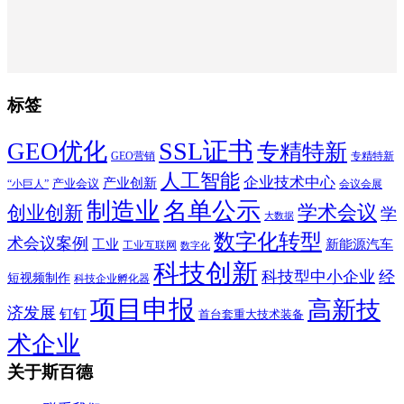
标签
SSL证书
GEO优化
专精特新
GEO营销
专精特新
人工智能
企业技术中心
产业创新
产业会议
“小巨人”
会议会展
制造业
名单公示
学术会议
创业创新
学
大数据
数字化转型
术会议案例
工业
新能源汽车
工业互联网
数字化
科技创新
科技型中小企业
经
短视频制作
科技企业孵化器
项目申报
高新技
济发展
钉钉
首台套重大技术装备
术企业
关于斯百德