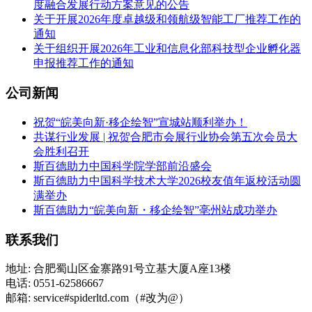
度融合发展行动方案意见的公告
关于开展2026年度卓越级和领航级智能工厂推荐工作的
通知
关于组织开展2026年工业和信息化部科技型企业孵化器
申报推荐工作的通知
公司新闻
祝贺“皖美向新·移企绘智”宣城站顺利举办！
共谋行业发展 | 祝贺合肥市会展行业协会第五次会员大
会胜利召开
斯百德助力中国科学院学部前沿盛会
斯百德助力中国科学技术大学2026校友值年返校活动圆
满举办
斯百德助力“皖美向新・移企绘智”亳州站成功举办
联系我们
地址: 合肥蜀山区金寨路91号立基大厦A座13楼
电话: 0551-62586667
邮箱: service#spiderltd.com（#改为@）