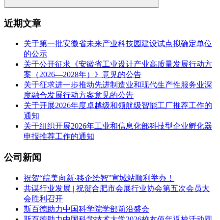
近期文章
关于第一批安徽省未来产业科技园建设试点拟确定单位
的公示
关于公开征求《安徽省工业设计产业高质量发展行动方
案（2026—2028年）》意见的公告
关于征求进一步推动先进制造业和现代生产性服务业深
度融合发展行动方案意见的公告
关于开展2026年度卓越级和领航级智能工厂推荐工作的
通知
关于组织开展2026年工业和信息化部科技型企业孵化器
申报推荐工作的通知
公司新闻
祝贺“皖美向新·移企绘智”宣城站顺利举办！
共谋行业发展 | 祝贺合肥市会展行业协会第五次会员大
会胜利召开
斯百德助力中国科学院学部前沿盛会
斯百德助力中国科学技术大学2026校友值年返校活动圆