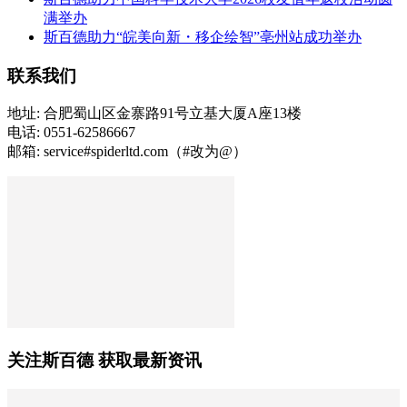
满举办
斯百德助力“皖美向新・移企绘智”亳州站成功举办
联系我们
地址: 合肥蜀山区金寨路91号立基大厦A座13楼
电话: 0551-62586667
邮箱: service#spiderltd.com（#改为@）
关注斯百德 获取最新资讯