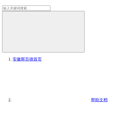
安徽斯百德
首页
帮助文档