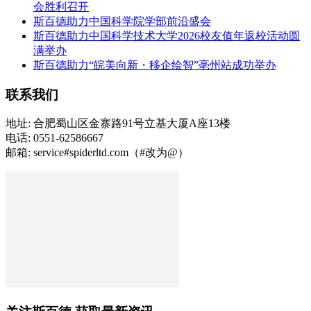
会胜利召开
斯百德助力中国科学院学部前沿盛会
斯百德助力中国科学技术大学2026校友值年返校活动圆
满举办
斯百德助力“皖美向新・移企绘智”亳州站成功举办
联系我们
地址: 合肥蜀山区金寨路91号立基大厦A座13楼
电话: 0551-62586667
邮箱: service#spiderltd.com（#改为@）