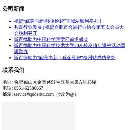
公司新闻
祝贺“皖美向新·移企绘智”宣城站顺利举办！
共谋行业发展 | 祝贺合肥市会展行业协会第五次会员大
会胜利召开
斯百德助力中国科学院学部前沿盛会
斯百德助力中国科学技术大学2026校友值年返校活动圆
满举办
斯百德助力“皖美向新・移企绘智”亳州站成功举办
联系我们
地址: 合肥蜀山区金寨路91号立基大厦A座13楼
电话: 0551-62586667
邮箱: service#spiderltd.com（#改为@）