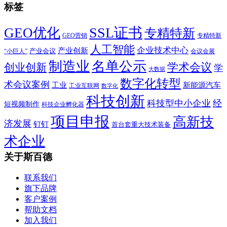
标签
SSL证书
GEO优化
专精特新
GEO营销
专精特新
人工智能
企业技术中心
产业创新
产业会议
“小巨人”
会议会展
制造业
名单公示
学术会议
创业创新
学
大数据
数字化转型
术会议案例
工业
新能源汽车
工业互联网
数字化
科技创新
科技型中小企业
经
短视频制作
科技企业孵化器
项目申报
高新技
济发展
钉钉
首台套重大技术装备
术企业
关于斯百德
联系我们
旗下品牌
客户案例
帮助文档
加入我们