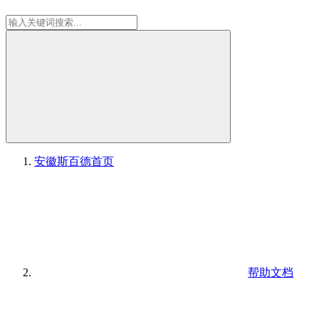
安徽斯百德
首页
帮助文档