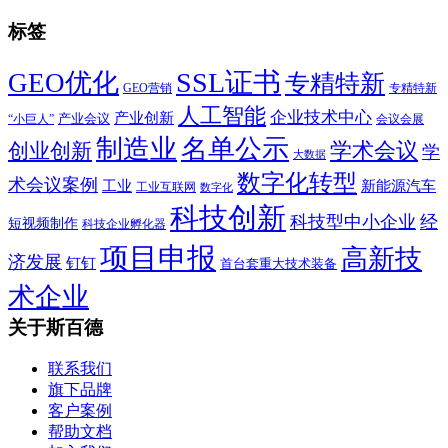
标签
SSL证书
GEO优化
专精特新
GEO营销
专精特新
人工智能
企业技术中心
产业创新
产业会议
“小巨人”
会议会展
制造业
名单公示
学术会议
创业创新
学
大数据
数字化转型
术会议案例
工业
新能源汽车
工业互联网
数字化
科技创新
科技型中小企业
经
短视频制作
科技企业孵化器
项目申报
高新技
济发展
钉钉
首台套重大技术装备
术企业
关于斯百德
联系我们
旗下品牌
客户案例
帮助文档