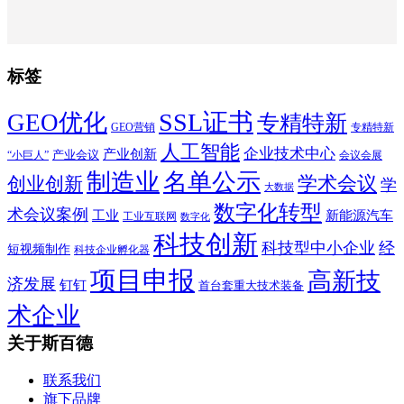
标签
SSL证书
GEO优化
专精特新
GEO营销
专精特新
人工智能
企业技术中心
产业创新
产业会议
“小巨人”
会议会展
制造业
名单公示
学术会议
创业创新
学
大数据
数字化转型
术会议案例
工业
新能源汽车
工业互联网
数字化
科技创新
科技型中小企业
经
短视频制作
科技企业孵化器
项目申报
高新技
济发展
钉钉
首台套重大技术装备
术企业
关于斯百德
联系我们
旗下品牌