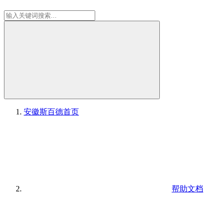
安徽斯百德
首页
帮助文档