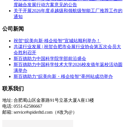
度融合发展行动方案意见的公告
关于开展2026年度卓越级和领航级智能工厂推荐工作的
通知
公司新闻
祝贺“皖美向新·移企绘智”宣城站顺利举办！
共谋行业发展 | 祝贺合肥市会展行业协会第五次会员大
会胜利召开
斯百德助力中国科学院学部前沿盛会
斯百德助力中国科学技术大学2026校友值年返校活动圆
满举办
斯百德助力“皖美向新・移企绘智”亳州站成功举办
联系我们
地址: 合肥蜀山区金寨路91号立基大厦A座13楼
电话: 0551-62586667
邮箱: service#spiderltd.com（#改为@）