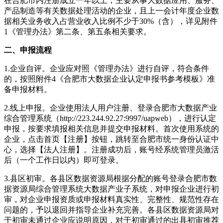
在合肥市内注册成立一年以上，主要从事大数据应用、服务、
产品制造等有关数据处理活动的企业，且上一会计年度企业数
据相关业务收入占营业收入比例不少于30%（含），详见附件
1《管理办法》第二条、第五条相关要求。
二、申报流程
1.企业自评。企业应对照《管理办法》进行自评，符合条件
的，按照附件4《合肥市大数据企业认定申报书参考模板》准
备申报材料。
2.线上申报。企业使用法人用户注册、登录合肥市大数据产业
综合管理系统（http://223.244.92.27:9997/uapweb），进行认定
申报，按要求填报相关信息并提交申报材料。首次使用系统的
企业，点击首页【注册】按钮，跳转至合肥市统一身份认证中
心，选择【法人注册】。注册成功后，账号经系统管理员激活
后（一个工作日以内）即可登录。
3.县区初审。各县区数据资源局根据分配的账号登录合肥市数
据资源局综合管理系统大数据产业子系统，对申报企业进行初
审，对企业申报资质或申报材料真实性、完整性、规范性存在
问题的，予以退回并指导企业补充完善。各县区数据资源局对
于初审未通过企业应说明原因，对于初审通过的出具初审推荐