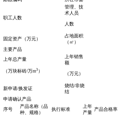
管理、技
术人员
职工人数
人数
占地面积
固定资产（万元）
（㎡）
主要产品
上年销售
上年总产量
额
3
（万块标砖/万m
）
（万元）
烧结/非烧
新申请/换发证
结
申请确认产品
产品名称（品
上年
序号
执行标准
产品合格率
种、规格）
产量