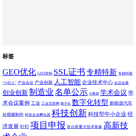
标签
SSL证书
GEO优化
专精特新
GEO营销
专精特新
人工智能
企业技术中心
产业创新
产业会议
“小巨人”
会议会展
制造业
名单公示
学术会议
创业创新
学
大数据
数字化转型
术会议案例
工业
新能源汽车
工业互联网
数字化
科技创新
科技型中小企业
经
短视频制作
科技企业孵化器
项目申报
高新技
济发展
钉钉
首台套重大技术装备