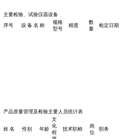
主要检验、试验仪器设备
规格
数
序号
设 备 名 称
精度
检定日期
型号
量
产品质量管理及检验主要人员统计表
文
化
岗
姓 名
性别
年龄
技术职称
职务
程
位
度