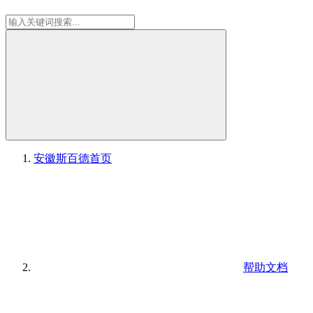
安徽斯百德
首页
帮助文档