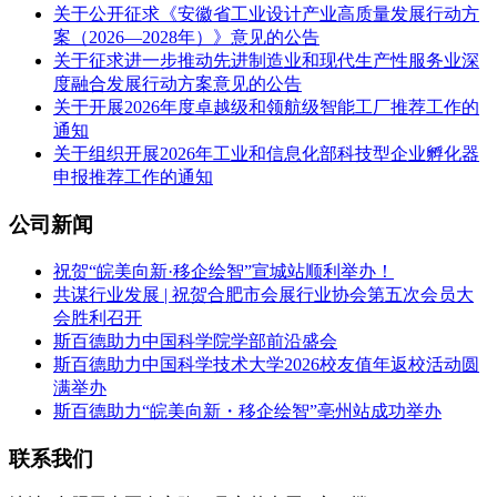
关于公开征求《安徽省工业设计产业高质量发展行动方
案（2026—2028年）》意见的公告
关于征求进一步推动先进制造业和现代生产性服务业深
度融合发展行动方案意见的公告
关于开展2026年度卓越级和领航级智能工厂推荐工作的
通知
关于组织开展2026年工业和信息化部科技型企业孵化器
申报推荐工作的通知
公司新闻
祝贺“皖美向新·移企绘智”宣城站顺利举办！
共谋行业发展 | 祝贺合肥市会展行业协会第五次会员大
会胜利召开
斯百德助力中国科学院学部前沿盛会
斯百德助力中国科学技术大学2026校友值年返校活动圆
满举办
斯百德助力“皖美向新・移企绘智”亳州站成功举办
联系我们