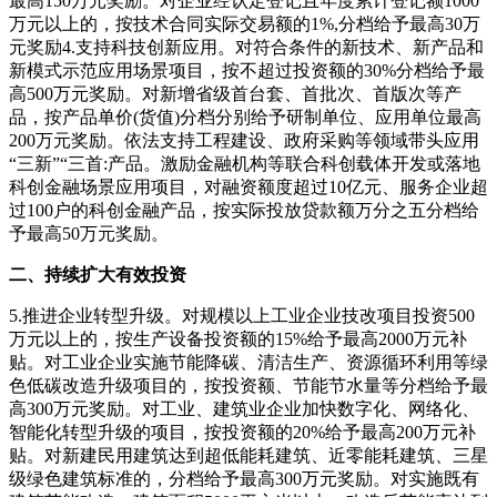
最高150万元奖励。对企业经认定登记且年度累计登记额1000
万元以上的，按技术合同实际交易额的1%,分档给予最高30万
元奖励4.支持科技创新应用。对符合条件的新技术、新产品和
新模式示范应用场景项目，按不超过投资额的30%分档给予最
高500万元奖励。对新增省级首台套、首批次、首版次等产
品，按产品单价(货值)分档分别给予研制单位、应用单位最高
200万元奖励。依法支持工程建设、政府采购等领域带头应用
“三新”“三首:产品。激励金融机构等联合科创载体开发或落地
科创金融场景应用项目，对融资额度超过10亿元、服务企业超
过100户的科创金融产品，按实际投放贷款额万分之五分档给
予最高50万元奖励。
二、持续扩大有效投资
5.推进企业转型升级。对规模以上工业企业技改项目投资500
万元以上的，按生产设备投资额的15%给予最高2000万元补
贴。对工业企业实施节能降碳、清洁生产、资源循环利用等绿
色低碳改造升级项目的，按投资额、节能节水量等分档给予最
高300万元奖励。对工业、建筑业企业加快数字化、网络化、
智能化转型升级的项目，按投资额的20%给予最高200万元补
贴。对新建民用建筑达到超低能耗建筑、近零能耗建筑、三星
级绿色建筑标准的，分档给予最高300万元奖励。对实施既有