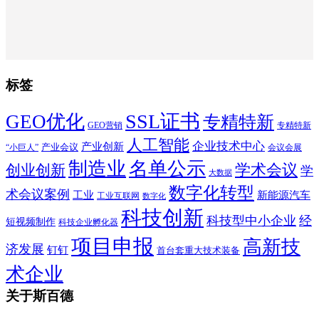
标签
SSL证书
GEO优化
专精特新
GEO营销
专精特新
人工智能
企业技术中心
产业创新
产业会议
“小巨人”
会议会展
制造业
名单公示
学术会议
创业创新
学
大数据
数字化转型
术会议案例
工业
新能源汽车
工业互联网
数字化
科技创新
科技型中小企业
经
短视频制作
科技企业孵化器
项目申报
高新技
济发展
钉钉
首台套重大技术装备
术企业
关于斯百德