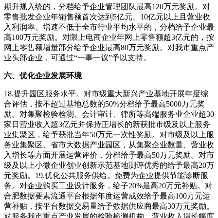
期升规入统的，分档给予企业管理团队最高120万元奖励。对
零售批发企业年销售额首次达到5亿元、10亿元以上且营业收
入利润率、增速不低于全市行业平均水平的，分档给予企业最
高100万元奖励。对限上电商企业年网上零售额超3亿元的，按
网上零售额增量部分给予企业最高80万元奖励。对我市重点产
业头部企业，可通过“一事一议”予以支持。
六、优化企业发展环境
18.提升园区服务水平。对市级重大新兴产业基地开展年度综
合评估，按不超过基地总数的50%分档给予最高5000万元奖
励。对集聚检验检测、会计审计、律所等高端服务业企业超30
家日营业收入超3亿元并保持正增长的新获批市级及以上服务
业集聚区，给予获批当年50万元一次性奖励。对市级及以上服
务业集聚区、省市大数据产业园区，从集聚企业数量、营业收
入增长等方面开展运营评价，分档给予最高50万元奖励。对市
级及以上小微企业创业创新示范基地测评优秀的给予最高20万
元奖励。19.优化公共服务供给。免费为企业提供节能诊断服
务。对企业购买工业设计服务，给子20%最高20万元补贴。对
合肥数据要素流通平台根据年度运营成效给予最高100万元运
营补贴，按平台数据交易量给予数据供应商最高30万元奖励。
对服务我市重点产业发展的检验检测机构，营业收入增长幅度