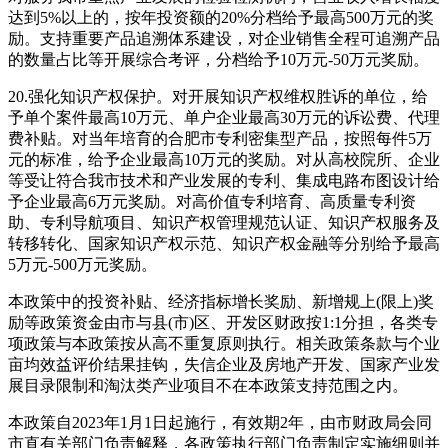
达到5%以上的，按年投资额的20%分档给予最高500万元的奖
励。支持重要产品追溯体系建设，对企业销售全程可追溯产品
的数量占比等开展综合考评，分档给予10万元-50万元奖励。
20.强化知识产权保护。对开展知识产权维权胜诉的单位，给
予单个案件最高10万元、单户企业最高30万元的诉讼费、代理
费补贴。对当年培育的合肥市专利密集型产品，按照每件5万
元的标准，给予企业最高10万元的奖励。对从高校院所、企业
等受让符合我市技术和产业发展的专利、集成电路布图设计给
予企业最高6万元奖励。对高价值专利培育、高质量专利资
助、专利导航项目、知识产权管理规范认证、知识产权服务及
转移转化、国家知识产权示范、知识产权金融等分别给予最高
5万元-500万元奖励。
本政策中的投资补贴、经济指标增长奖励、新增规上(限上)奖
励等政策资金由市与县(市)区、开发区财政按1:1分担，各类专
项政策与本政策按从高不重复原则执行。相关政策条款与个业
亩均效益评价结果挂钩，失信企业及房地产开发、国家产业发
展目录限制和淘汰类产业项目不在本政策支持范围之内。
本政策自2023年1月1日起施行，有效期2年，由市财政局会同
市直有关部门负责解释，各政策执行部门负责制定实施细则并