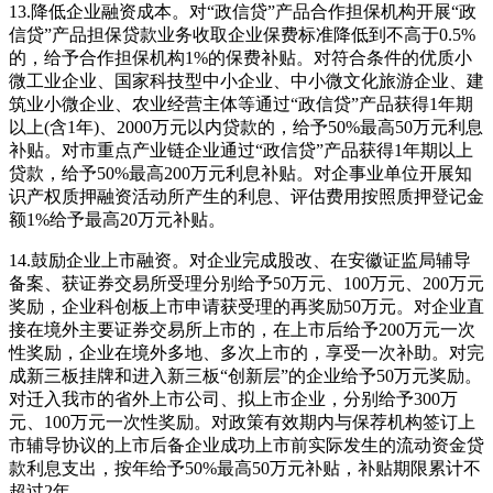
13.降低企业融资成本。对“政信贷”产品合作担保机构开展“政
信贷”产品担保贷款业务收取企业保费标准降低到不高于0.5%
的，给予合作担保机构1%的保费补贴。对符合条件的优质小
微工业企业、国家科技型中小企业、中小微文化旅游企业、建
筑业小微企业、农业经营主体等通过“政信贷”产品获得1年期
以上(含1年)、2000万元以内贷款的，给予50%最高50万元利息
补贴。对市重点产业链企业通过“政信贷”产品获得1年期以上
贷款，给予50%最高200万元利息补贴。对企事业单位开展知
识产权质押融资活动所产生的利息、评估费用按照质押登记金
额1%给予最高20万元补贴。
14.鼓励企业上市融资。对企业完成股改、在安徽证监局辅导
备案、获证券交易所受理分别给予50万元、100万元、200万元
奖励，企业科创板上市申请获受理的再奖励50万元。对企业直
接在境外主要证券交易所上市的，在上市后给予200万元一次
性奖励，企业在境外多地、多次上市的，享受一次补助。对完
成新三板挂牌和进入新三板“创新层”的企业给予50万元奖励。
对迁入我市的省外上市公司、拟上市企业，分别给予300万
元、100万元一次性奖励。对政策有效期内与保荐机构签订上
市辅导协议的上市后备企业成功上市前实际发生的流动资金贷
款利息支出，按年给予50%最高50万元补贴，补贴期限累计不
超过2年