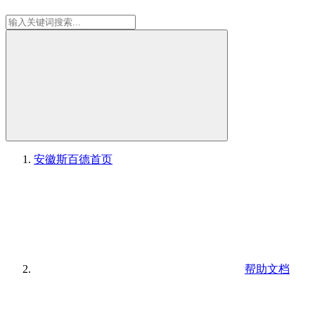
安徽斯百德
首页
帮助文档