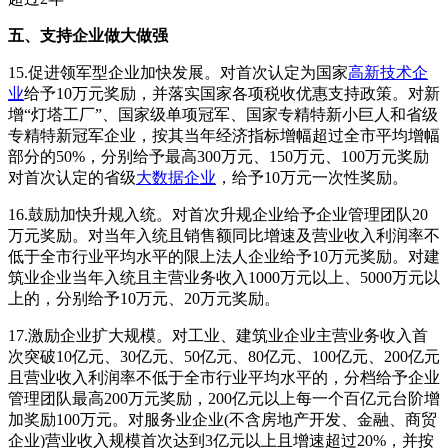
五、支持企业做大做强
15.促进领军型企业加快发展。对首次认定为国家
高新技术企
业
给予10万元奖励，并落实国家各项税收优惠支持政策。对新
增“灯塔工厂”、国家级单项冠军、国家专精特新小巨人和省级
专精特新冠军企业，按其当年经济指标增幅超过全市平均增幅
部分的50%，分别给予最高300万元、150万元、100万元奖励
对首次认定的省级
大数据企业
，给予10万元一次性奖励。
16.鼓励加快升规入统。对首次升规企业给予企业管理团队20
万元奖励。对当年入统且销售额同比增速及营业收入利润率不
低于全市行业平均水平的限上法人企业给予10万元奖励。对建
筑业企业当年入统且主营业务收入1000万元以上、5000万元以
上的，分别给予10万元、20万元奖励。
17.激励企业扩大规模。对工业、建筑业企业主营业务收入首
次突破10亿元、30亿元、50亿元、80亿元、100亿元、200亿元
且营业收入利润率不低于全市行业平均水平的，分档给予企业
管理团队最高200万元奖励，200亿元以上每一个百亿元台阶增
加奖励100万元。对服务业企业(不含房地产开发、金融、商贸
企业)营业收入规模首次达到3亿元以上且增速超过20%，并按