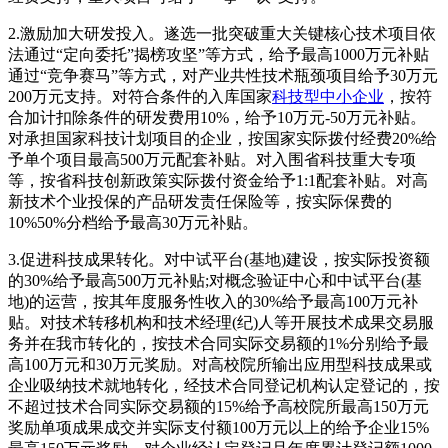
2.激励加大研发投入。遂选一批突破重大关键核心技术项目依
法通过“定向委托”揭榜攻坚”等方式，给予最高1000万元补贴
通过“竞争赛马”等方式，对产业共性技术瓶颈项目给予30万元
200万元支持。对符合条件的入库国家
科技型中小企业
，按符
合加计扣除条件的研发费用10%，给予10万元-50万元补贴。
对承担国家科技计划项目的企业，按国家实际拨付经费20%给
予单个项目最高500万元配套补贴。对入围省科技重大专项
等，按省科技创新政策实际拨付资金给予1:1配套补贴。对高
新技术个业投保的产品研发责任保险等，按实际保费的
10%50%分档给予最高30万元补贴。
3.促进科技成果转化。对中试平台(基地)建设，按实际投资额
的30%给予最高500万元补贴;对概念验证中心和中试平台(基
地)的运营，按其年度服务性收入的30%给予最高100万元补
贴。对技术转移机构和技术经理(纪)人等开展技术成果交易服
务并在我市转化的，按技术合同实际交易额的1%分别给予最
高100万元和30万元奖励。对高校院所输出应用型科技成果或
企业吸纳技术就地转化，经技术合同登记机构认定登记的，按
不超过技术合同实际交易额的15%给予高校院所最高150万元
奖励单项成果成交并实际支付额100万元以上的给予企业15%