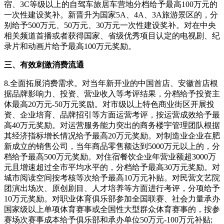
宿、3C等级以上的自驾车旅居车营地分档给予最高100万元的
一次性建设奖补。新晋升为国家5A、4A、3A旅游景区的，分
别给予500万元、50万元、30万元一次性建设奖补。对在中央
相关频道首播或者获得国家、省级优秀项目认定的电视剧、纪
录片和动画片给予最高100万元奖励。
三、有效刺激消费流通
8.全面拓展消费需求。对当年新开业的中国首店、安徽首店根
据品牌影响力、投资、营业收入等考评结果，分档给予投资主
体最高20万元-50万元奖励。对市级以上特色商业街区开展投
资、企业培育、品牌招引等方面运营考评，按运营成效给予最
高40万元奖励。对运营服务能力突出的商务楼宇管理团队根据
其经济指标增长情况给予最高20万元奖励。对制造业企业在肥
新成立的销售公司，当年商品零售额达到5000万元以上的，分
档给予最高500万元奖励。对住宿餐饮企业年营业额超3000万
元且增速超过全市平均水平的，分档给予最高30万元奖励。对
城市阅读空间按考核等次给予最高10万元补贴。对民营文艺院
团演出场次、原创剧目、人才培养等方面进行考评，分项给予
10万元奖励。对职业体育俱乐部参加全国联赛、社会力量承办
国家级以上单项体育赛事或全国性大型群众体育赛事的，按参
赛场次赛事成本给予俱乐部和承办单位50万元-100万元补贴;