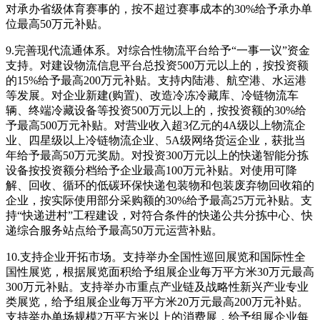
对承办省级体育赛事的，按不超过赛事成本的30%给予承办单
位最高50万元补贴。
9.完善现代流通体系。对综合性物流平台给予“一事一议”资金
支持。对建设物流信息平台总投资500万元以上的，按投资额
的15%给予最高200万元补贴。支持内陆港、航空港、水运港
等发展。对企业新建(购置)、改造冷冻冷藏库、冷链物流车
辆、终端冷藏设备等投资500万元以上的，按投资额的30%给
予最高500万元补贴。对营业收入超3亿元的4A级以上物流企
业、四星级以上冷链物流企业、5A级网络货运企业，获批当
年给予最高50万元奖励。对投资300万元以上的快递智能分拣
设备按投资额分档给予企业最高100万元补贴。对使用可降
解、回收、循环的低碳环保快递包装物和包装废弃物回收箱的
企业，按实际使用部分采购额的30%给予最高25万元补贴。支
持“快递进村”工程建设，对符合条件的快递公共分拣中心、快
递综合服务站点给予最高50万元运营补贴。
10.支持企业开拓市场。支持举办全国性巡回展览和国际性全
国性展览，根据展览面积给予组展企业每万平方米30万元最高
300万元补贴。支持举办市重点产业链及战略性新兴产业专业
类展览，给予组展企业每万平方米20万元最高200万元补贴。
支持举办单场规模2万平方米以上的消费展，给予组展企业每