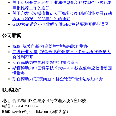
关于组织开展2026年工业和信息化部科技型企业孵化器
申报推荐工作的通知
关于印发《安徽省推进人工智能OPC创新创业发展行动
方案（2026—2028年）》的通知
GEO营销适合小企业吗？做GEO营销要避开哪些误区
公司新闻
祝贺“皖美向新·移企绘智”宣城站顺利举办！
共谋行业发展 | 祝贺合肥市会展行业协会第五次会员大
会胜利召开
斯百德助力中国科学院学部前沿盛会
斯百德助力中国科学技术大学2026校友值年返校活动圆
满举办
斯百德助力“皖美向新・移企绘智”亳州站成功举办
联系我们
地址: 合肥蜀山区金寨路91号立基大厦A座13楼
电话: 0551-62586667
邮箱: service#spiderltd.com（#改为@）