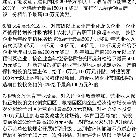
建筑节能改造，建筑面积5000平方米以上，改造后节能率达到
20%的，分档给予最高150万元奖励。支持军民融合项目建
设，分档给予最高100万元奖励。
6.加快发展现代农业。对市级以上农业产业化龙头企业，企业
产值保持增长并吸纳我市农村人口占职工比例超30%的，按照
企业当年经济指标增长情况给予最高500万元奖励:年营业收入
首次突破5亿元、10亿元、30亿元、50亿元、100亿元分档给予
企业管理团队最高200万元奖励。对年加工产值500万元以上的
预制菜企业，按企业当年经济指标增长情况分档给予最高500
万元奖励。对新建及改扩建林业产业基地达到规定标准，产值
保持增长的经营主体，给予20万元-100万元补贴。对投资额
100万元以上的科技兴粮建设项目、粮食收储企业节粮减损改
造项目按投资额的20%给予最高100万元补贴。
7.推动文旅体育产业发展。对入库企业数量增加、营业收入保
持正增长的文化创意园区，根据园区内企业经济指标增长等情
况分档给予园区运营企业最高50万元奖励。对社会资本投资
200万元以上的新建及改建文化场馆、体育园区(场馆)，按投
资额的20%给予最高200万元补贴。对市级农家乐转型升级试
点示范单位按规定开展转型升级，达到省休闲旅游示范试点评
定标准的给予20万元一次性补贴。对新评为丙级以上等级的民