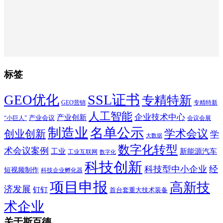
标签
SSL证书
GEO优化
专精特新
GEO营销
专精特新
人工智能
企业技术中心
产业创新
产业会议
“小巨人”
会议会展
制造业
名单公示
学术会议
创业创新
学
大数据
数字化转型
术会议案例
工业
新能源汽车
工业互联网
数字化
科技创新
科技型中小企业
经
短视频制作
科技企业孵化器
项目申报
高新技
济发展
钉钉
首台套重大技术装备
术企业
关于斯百德