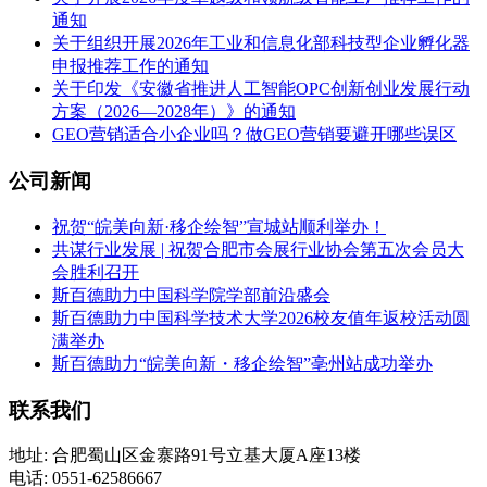
通知
关于组织开展2026年工业和信息化部科技型企业孵化器
申报推荐工作的通知
关于印发《安徽省推进人工智能OPC创新创业发展行动
方案（2026—2028年）》的通知
GEO营销适合小企业吗？做GEO营销要避开哪些误区
公司新闻
祝贺“皖美向新·移企绘智”宣城站顺利举办！
共谋行业发展 | 祝贺合肥市会展行业协会第五次会员大
会胜利召开
斯百德助力中国科学院学部前沿盛会
斯百德助力中国科学技术大学2026校友值年返校活动圆
满举办
斯百德助力“皖美向新・移企绘智”亳州站成功举办
联系我们
地址: 合肥蜀山区金寨路91号立基大厦A座13楼
电话: 0551-62586667