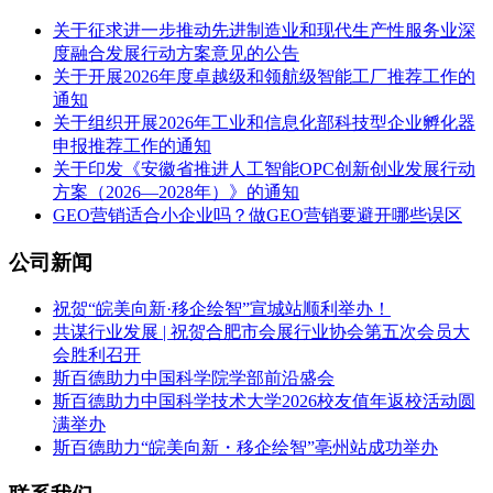
关于征求进一步推动先进制造业和现代生产性服务业深
度融合发展行动方案意见的公告
关于开展2026年度卓越级和领航级智能工厂推荐工作的
通知
关于组织开展2026年工业和信息化部科技型企业孵化器
申报推荐工作的通知
关于印发《安徽省推进人工智能OPC创新创业发展行动
方案（2026—2028年）》的通知
GEO营销适合小企业吗？做GEO营销要避开哪些误区
公司新闻
祝贺“皖美向新·移企绘智”宣城站顺利举办！
共谋行业发展 | 祝贺合肥市会展行业协会第五次会员大
会胜利召开
斯百德助力中国科学院学部前沿盛会
斯百德助力中国科学技术大学2026校友值年返校活动圆
满举办
斯百德助力“皖美向新・移企绘智”亳州站成功举办