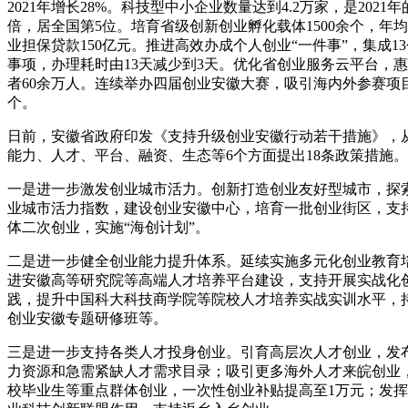
2021年增长28%。科技型中小企业数量达到4.2万家，是2021年的
倍，居全国第5位。培育省级创新创业孵化载体1500余个，年
业担保贷款150亿元。推进高效办成个人创业“一件事”，集成1
事项，办理耗时由13天减少到3天。优化省创业服务云平台，
者60余万人。连续举办四届创业安徽大赛，吸引海内外参赛项目1
个。
日前，安徽省政府印发《支持升级创业安徽行动若干措施》，
能力、人才、平台、融资、生态等6个方面提出18条政策措施。
一是进一步激发创业城市活力。创新打造创业友好型城市，探
业城市活力指数，建设创业安徽中心，培育一批创业街区，支
体二次创业，实施“海创计划”。
二是进一步健全创业能力提升体系。延续实施多元化创业教育
进安徽高等研究院等高端人才培养平台建设，支持开展实战化
践，提升中国科大科技商学院等院校人才培养实战实训水平，
创业安徽专题研修班等。
三是进一步支持各类人才投身创业。引育高层次人才创业，发
力资源和急需紧缺人才需求目录；吸引更多海外人才来皖创业
校毕业生等重点群体创业，一次性创业补贴提高至1万元；发挥“1